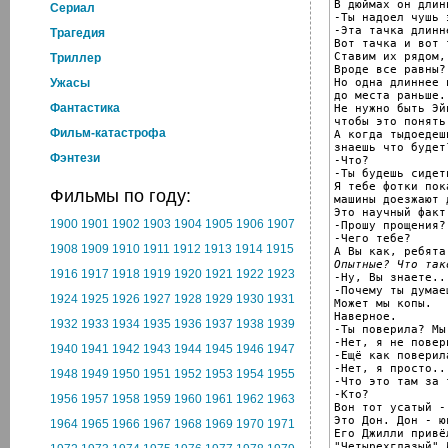
В дюймах он длинн
Cериал
-Ты надоел чушь 
-Эта тачка длинне
Трагедия
Вот тачка и вот т
Ставим их рядом, 
Триллер
Вроде все равны?

Но одна длиннее 
Ужасы
до места раньше.

Фантастика
Не нужно быть Эй
чтобы это понять.
Фильм-катастрофа
А когда тыдоедеш
знаешь что будет?
Фэнтези
-Что?

-Ты будешь сидет
Я тебе фотки пок
Фильмы по году:
машины доезжают 
Это научный факт
1900
1901
1902
1903
1904
1905
1906
1907
-Прошу прощения?

-Чего тебе?

1908
1909
1910
1911
1912
1913
1914
1915
Опытные? Что так
1916
1917
1918
1919
1920
1921
1922
1923

-Ну, Вы знаете...
-Почему ты думае
1924
1925
1926
1927
1928
1929
1930
1931
Может мы копы.

Наверное.

1932
1933
1934
1935
1936
1937
1938
1939
-Ты поверила? Мы
-Нет, я не повери
1940
1941
1942
1943
1944
1945
1946
1947
-Ещё как поверила
-Нет, я просто...
1948
1949
1950
1951
1952
1953
1954
1955
-Что это там за т
-Кто?

1956
1957
1958
1959
1960
1961
1962
1963
Вон тот усатый -
Это Дон. Дон - юв
1964
1965
1966
1967
1968
1969
1970
1971
Его Джилли привёл
"Четырехглазый" 