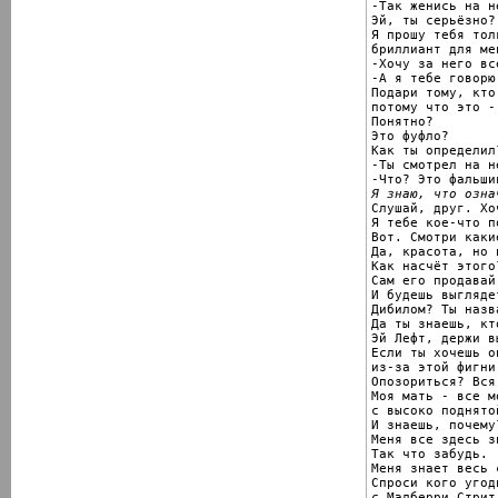
-Так женись на не
Эй, ты серьёзно?

Я прошу тебя тол
бриллиант для мен
-Хочу за него вс
-А я тебе говорю

Подари тому, кто
потому что это -
Понятно?

Это фуфло?

Как ты определил?
-Ты смотрел на н
Я знаю, что озна

Слушай, друг. Хо
Я тебе кое-что по
Вот. Смотри каки
Да, красота, но 
Как насчёт этого?
Сам его продавай.
И будешь выгляде
Дибилом? Ты назв
Да ты знаешь, кт
Эй Лефт, держи вы
Если ты хочешь о
из-за этой фигни.
Опозориться? Вся
Моя мать - все м
с высоко поднято
И знаешь, почему?
Меня все здесь зн
Так что забудь.

Меня знает весь 
Спроси кого угод
с Малберри Стрит.