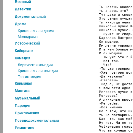
Военный
Ты несёшь околеси
Детектив
ты знаешь это?

Тут даже и спори
Документальный
Это самая лучшая
Ты никогда меня 
Драма
Линкольн лучше К
Линкольн лучше. 
Криминальная драма
- Лучше не спорь.
Мелодрама
Кадиллак быстрее
Он мощнее.

Исторический
Им легче управлят
И в нем больше м
Киберпанк
И он мощнее.

- Ты уже это 2-й
Комедия
- Вот так.

- Что?

Лирическая комедия
-Ты уже говорил 
Криминальная комедия
-Уже повторяться
-Да неужели?

Трагикомедия
-Стареешь.

Криминал
-Ладно, не доста
Я вам всем одно с
Мистика
Mercedes лучше в
Mercedes?

Музыкальный
А линкольн прост
-Mercedes.

Пародия
-Вот именно.

Но с тем, что Ли
Приключения
ты не поспоришь,
Как что, как мой
Псевдодокументальный
Ну нет. Мы же ту
Volkswagen гоаори
Романтика
Что ты хочешь ск