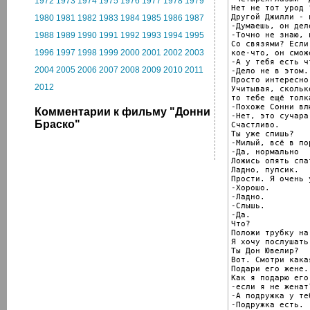
1972
1973
1974
1975
1976
1977
1978
1979
Нет не тот урод 
Другой Джилли - 
1980
1981
1982
1983
1984
1985
1986
1987
-Думаешь, он дело
-Точно не знаю, 
1988
1989
1990
1991
1992
1993
1994
1995
Со связями? Если
1996
1997
1998
1999
2000
2001
2002
2003
кое-что, он смож
-А у тебя есть ч
2004
2005
2006
2007
2008
2009
2010
2011
-Дело не в этом.

Просто интересно
2012
Учитывая, скольк
то тебе ещё толк
-Похоже Сонни вл
Комментарии к фильму "Донни
-Нет, это сучара
Браско"
Счастливо.

Ты уже спишь?

-Милый, всё в пор
-Да, нормально

Ложись опять спа
Ладно, пупсик.

Прости. Я очень 
-Хорошо.

-Ладно.

-Слышь.

-Да.

Что?

Положи трубку на
Я хочу послушать
Ты Дон Ювелир?

Вот. Смотри кака
Подари его жене.

Как я подарю его 
-если я не женат?
-А подружка у те
-Подружка есть.
