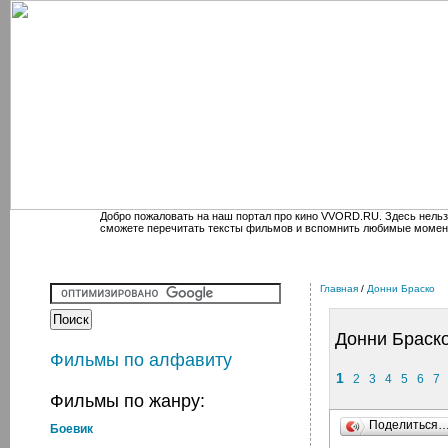
Добро пожаловать на наш портал про кино VVORD.RU. Здесь нельз
сможете перечитать тексты фильмов и вспомнить любимые момен
Главная
/
Донни Браско
Донни Браск
Фильмы по алфавиту
1
2
3
4
5
6
7
Фильмы по жанру:
Поделиться
Боевик