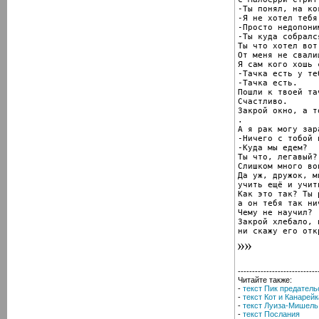
-Ты понял, на ко
-Я не хотел тебя
-Просто недопоним
-Ты куда собралс
Ты что хотел вот
От меня не свалиш
Я сам кого хошь с
-Тачка есть у теб
-Тачка есть.

Пошли к твоей тач
Счастливо.

Закрой окно, а т
.

А я рак могу зар
-Ничего с тобой 
-Куда мы едем?

Ты что, легавый?

Слишком много во
Да уж, дружок, м
учить ещё и учить
Как это так? Ты 
а он тебя так ни
Чему не научил?

Закрой хлебало, 
ни скажу его отк
----------------------------
Читайте также:
-
текст Пик предатель
-
текст Кот и Канарейк
-
текст Луиза-Мишель
-
текст Послания