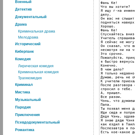
Военный
Фань Ке!

Что вы хотите?

Детектив
Я ищу г-на инжен
делу.

Документальный
Он вас не слышит
подняться наверх.
Драма
Хорошо.

Фань Ке!

Криминальная драма
Спускайтесь вниз
Мелодрама
Учитель спрашива
Я сейчас не могу
Исторический
Он сказал, что в
несмотря ни на чт
Киберпанк
Это срочно.

Пожалуйста, прик
Комедия
я быстро вернусь.
Конечно.

Лирическая комедия
В чем дело?

Криминальная комедия
Я только недавно
Думаю, речь не о
Трагикомедия
К учителю приеха
Криминал
После разговора 
спросил о тебе.

Мистика
А, пришел.

Все разом.

Музыкальный
Чэнь, что думаешь
Папа.

Пародия
Ты позвал меня д
Иди сюда и попри
Приключения
Дядя Чэнь, здрав
Я знаю дядю Чэня
Псевдодокументальный
как ездил в Таил
Послезавтра я по
Романтика
Есть кое-какое де