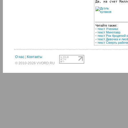
Да, на счет Милл
----------------------------
Читайте также:
-
текст Ученики
-
текст Минотавр
-
текст Рок бродячей 
-
текст Девочка и лис
-
текст Смерть рабоче
О нас
|
Контакты
© 2010-2026 VVORD.RU