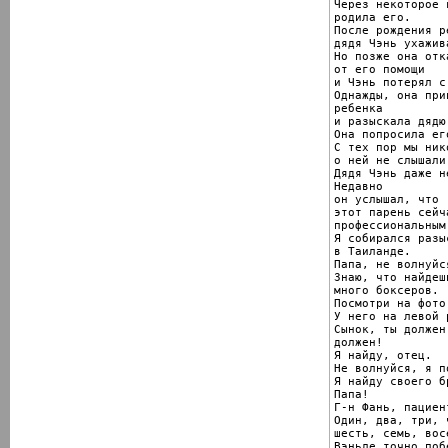
Через некоторое 
родила его.

После рождения ре
дядя Чэнь ухажив
Но позже она отк
от его помощи

и Чэнь потерял с
Однажды, она при
ребенка

и разыскала дядю 
Она попросила ег
С тех пор мы ник
о ней не слышали.
Дядя Чэнь даже н
Недавно

он услышал, что

этот парень сейч
профессиональным
Я собирался разы
в Таиланде.

Папа, не волнуйс
Знаю, что найдеш
много боксеров.

Посмотри на фото.
У него на левой 
Сынок, ты должен
должен!

Я найду, отец.

Не волнуйся, я п
Я найду своего бр
Папа!

Г-н Фань, пациент
Один, два, три, 
шесть, семь, вос
Вэньле точно побе