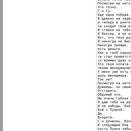
Посмотри на него
Это точно.

Г-н Су.

Еще одна победа.

В драках на задво
и теперь в ринге

ты создал свою р
И ставки на тебя
Я боксер, а не иг
Вот, это твоя дол
Я никогда не был
Никогда прежде, 
есть деньги.

Как и твой карье
ты стал приветст
со времен драк н
Это твоя оплата.
твоим менеджером.
У меня уже есть 
роль менеджера.

Так ли?

Посмотри на него
Думаешь, он смож
Отставить.

Обдумай это.

Мы очень гибкие 
Я даю тебе на ра
И не забудь, бой
Бой с Пушкой.

Да.

Входите.

Г-н Цянжэнь, Вэн
В следующем бою

пусть Пушка забь