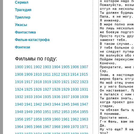
о котором надо п
Cериал
Пожалуйста, возь
отгул на несколь
Трагедия
Ты должен будешь
Папа, я не могу.

Триллер
Я инженер.

В мире полно инж
Ужасы
Но лишь нескольк
же боевую подгот
Фантастика
Просто пусть дру
Фильм-катастрофа
заменят тебя.

В таком случае...
Фэнтези
У тебя больное с
не следует путеш
Не волнуйся обо м
Фильмы по году:
Пойдем перекусим.
Конечно.

1900
1901
1902
1903
1904
1905
1906
1907
Прекратите, мне 
Сэр,

1908
1909
1910
1911
1912
1913
1914
1915
Знаю, в настояще
верно брать отгул
1916
1917
1918
1919
1920
1921
1922
1923
Но мой отец очен
и у него больное
1924
1925
1926
1927
1928
1929
1930
1931
Он настаивает. П
я пытался с ним 
1932
1933
1934
1935
1936
1937
1938
1939
Ты должен знать,

когда проект дох
1940
1941
1942
1943
1944
1945
1946
1947
стадии,

ты обязан быть зд
1948
1949
1950
1951
1952
1953
1954
1955
Я понимаю.

Простите меня.

1956
1957
1958
1959
1960
1961
1962
1963
Г-н Фань, вам зво
Да.

1964
1965
1966
1967
1968
1969
1970
1971
Ну что еще? Я на
Что?
