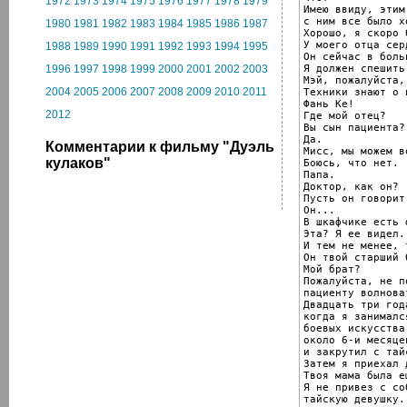
1972
1973
1974
1975
1976
1977
1978
1979
Имею ввиду, этим 
с ним все было хо
1980
1981
1982
1983
1984
1985
1986
1987
Хорошо, я скоро б
У моего отца сер
1988
1989
1990
1991
1992
1993
1994
1995
Он сейчас в больн
Я должен спешить 
1996
1997
1998
1999
2000
2001
2002
2003
Мэй, пожалуйста,
2004
2005
2006
2007
2008
2009
2010
2011
Техники знают о 
Фань Ке!

2012
Где мой отец?

Вы сын пациента?

Да.

Комментарии к фильму "Дуэль
Мисс, мы можем во
кулаков"
Боюсь, что нет.

Папа.

Доктор, как он?

Пусть он говорит
Он...

В шкафчике есть 
Эта? Я ее видел.

И тем не менее, 
Он твой старший б
Мой брат?

Пожалуйста, не п
пациенту волноват
Двадцать три год
когда я занималс
боевых искусства,
около 6-и месяце
и закрутил с тай
Затем я приехал д
Твоя мама была е
Я не привез с со
тайскую девушку.
