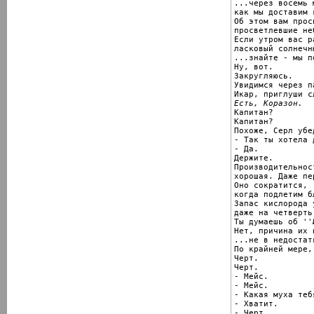
...через восемь 
как мы доставим г
Об этом вам прос
просветлевшие неб
Если утром вас р
ласковый солнечн
...знайте - мы п
Ну, вот.

Закругляюсь.

Увидимся через п
Есть, Коразон.

Капитан?

Капитан?

Похоже, Серл убе
- Так ты хотела 
- Да.

Держите.

Производительнос
хорошая. Даже пе
Оно сократится,

когда подлетим бл
Запас кислорода 
даже на четверть
Ты думаешь об 
''
Нет, причина их 
...не в недостат
По крайней мере,
Черт.

Черт.

- Мейс.

- Мейс.

- Какая муха теб
- Хватит.

- Черт.
