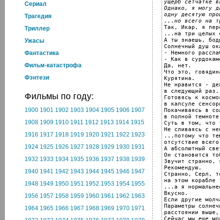
ущерб сетчатке в
Cериал
Однако, я могу д
одну десятую про
Трагедия
...но всего на т

Так, Икар, я пер
Триллер
...на три целых 
А ты знаешь, бодр
Ужасы
Солнечный душ ока
- Немного рассла
Фантастика
- Как в сурдокаме
Фильм-катастрофа
Да, нет.

Что это, говядина
Фэнтези
Курятина.

Не нравится - де
в следующий раз.

Фильмы по году:
Готовясь к космо
в капсуле сенсор
1900
1901
1902
1903
1904
1905
1906
1907
Покачиваясь в со
в полной темноте.
1908
1909
1910
1911
1912
1913
1914
1915
Суть в том, что 
Не сливаясь с ней
1916
1917
1918
1919
1920
1921
1922
1923
...потому что те
отсутствие всего
1924
1925
1926
1927
1928
1929
1930
1931
А абсолютный све
Он становится тоб
1932
1933
1934
1935
1936
1937
1938
1939
Звучит странно, 
Рекомендую.

1940
1941
1942
1943
1944
1945
1946
1947
Странно, Серл, то
на этом корабле 
1948
1949
1950
1951
1952
1953
1954
1955
...а я нормальне
Вкусно.

1956
1957
1958
1959
1960
1961
1962
1963
Если другие молч
Параметры солнеч
1964
1965
1966
1967
1968
1969
1970
1971
расстоянии выше,
Сейчас мы еще мож