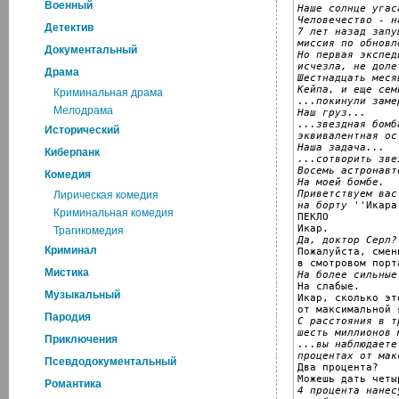
Военный
Наше солнце угас
Человечество - н
Детектив
7 лет назад запу
миссия по обновл
Документальный
Но первая экспед
исчезла, не доле
Драма
Шестнадцать меся
Кейпа, и еще сем
Криминальная драма
...покинули заме
Мелодрама
Наш груз...
...звездная бомб
Исторический
эквивалентная ос
Наша задача...
Киберпанк
...сотворить зве
Восемь астронавт
Комедия
На моей бомбе.
Приветствуем вас
Лирическая комедия
на борту ''
Икара
Криминальная комедия
ПЕКЛО

Трагикомедия
Да, доктор Серл?
Криминал

Пожалуйста, смен
Мистика
На более сильные

На слабые.

Музыкальный
Икар, сколько это
Пародия
С расстояния в т
шесть миллионов 
Приключения
...вы наблюдаете
процентах от мак
Псевдодокументальный

Два процента?

Романтика
4 процента нанес