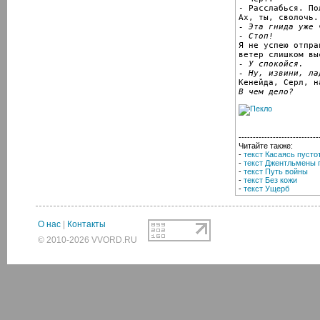
- Расслабься. Пол
- Эта гнида уже 
- Стоп!

Я не успею отпра
- У спокойся.
- Ну, извини, ла
В чем дело?
----------------------------
Читайте также:
-
текст Касаясь пусто
-
текст Джентльмены 
-
текст Путь войны
-
текст Без кожи
-
текст Ущерб
О нас
|
Контакты
© 2010-2026 VVORD.RU