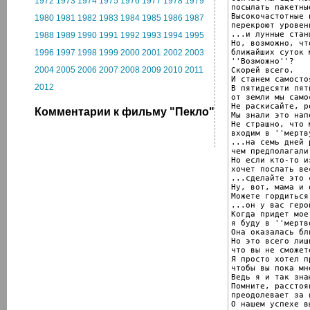
1972
1973
1974
1975
1976
1977
1978
1979
посылать пакетны
Высокочастотные 
1980
1981
1982
1983
1984
1985
1986
1987
перекроют уровен
...и лунные стан
1988
1989
1990
1991
1992
1993
1994
1995
Но, возможно, чт
1996
1997
1998
1999
2000
2001
2002
2003
''
Возможно''?

2004
2005
2006
2007
2008
2009
2010
2011
Скорей всего.

И станем самосто
2012
В пятидесяти пят
от земли мы само
Не раскисайте, ре
Комментарии к фильму "Пекло"
Мы знали это напе
Не страшно, что м
входим в 
''
мертв
...на семь дней 
чем предполагали.
Но если кто-то из
хочет послать ве
...сделайте это 
Ну, вот, мама и о
Можете гордиться
...он у вас геро
Когда придет мое
я буду в 
''
мертв
Она оказалась бл
Но это всего лиш
что вы не сможет
Я просто хотел п
чтобы вы пока мн
Ведь я и так зна
Помните, расстоя
преодолевает за 
О нашем успехе в