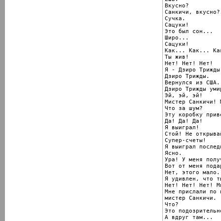
Вкусно?

Санкичи, вкусно?

Сучка.

Сацуки!

Это был сон...

Широ...

Сацуки!

Как... Как... Ка
Ты жив!

Нет! Нет! Нет!

Я - Дзиро Трижды.
Дзиро Трижды.

Вернулся из США.

Дзиро Трижды умир
Эй, эй, эй!

Мистер Санкичи! 
Что за шум?

Эту коробку прив
Да! Да! Да!

Я выиграл!

Стой! Не открывай
Супер-счеты!

Я выиграл послед
Ясно.

Ура! У меня полу
Вот от меня подар
Нет, этого мало.

Я удивлен, что т
Нет! Нет! Нет! М
Мне прислали по п
мистер Санкичи.

Что?

Это подозрительно
А вдруг там...
