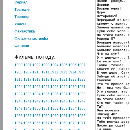
Пошли, Дважды.

Cериал
Извини...

Возьми меня!

Трагедия
Дура!

Осторожней.

Триллер
Передавай от мен
своему старику.

Ужасы
Замечательный чел
Купи себе чего-н
Фантастика
Но этого мало, э
Фильм-катастрофа
Эпизод 57

Большие новости!

Фэнтези
Большие новости!

Большие новости,
Что за шум?

Фильмы по году:
Эту девушку... Э
Ее похитили?

1900
1901
1902
1903
1904
1905
1906
1907
Точно, точно!

Спасем ее, Санкич
1908
1909
1910
1911
1912
1913
1914
1915
В чем дело, Санки
Забудь об этой су
1916
1917
1918
1919
1920
1921
1922
1923
Санкичи.

Это ты принес кор
1924
1925
1926
1927
1928
1929
1930
1931
Нет, она уже был
Это голова, это 
1932
1933
1934
1935
1936
1937
1938
1939
Купи себе чего-н
Но этого мало!

1940
1941
1942
1943
1944
1945
1946
1947
Кто мог такое сд
Ты?

1948
1949
1950
1951
1952
1953
1954
1955
Она исчезла.

Эпизод 402

1956
1957
1958
1959
1960
1961
1962
1963
Мы тебя прижали!

Тебе некуда деват
1964
1965
1966
1967
1968
1969
1970
1971
Посмотри сюда!

Ты жива!
