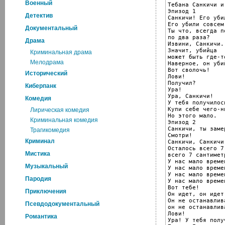
Военный
Тебана Санкичи и
Эпизод 1

Детектив
Санкичи! Его уби
Его убили совсем
Документальный
Ты что, всегда п
по два раза?

Драма
Извини, Санкичи.
Значит, убийца

Криминальная драма
может быть где-т
Мелодрама
Наверное, он убий
Вот сволочь!

Исторический
Лови!

Получил?

Киберпанк
Ура!

Ура, Санкичи!

Комедия
У тебя получилось
Купи себе чего-н
Лирическая комедия
Но этого мало.

Криминальная комедия
Эпизод 2

Санкичи, ты замер
Трагикомедия
Смотри!

Криминал
Санкичи, Санкичи!
Осталось всего 7
Мистика
всего 7 сантиметр
У нас мало времен
Музыкальный
У нас мало времен
У нас мало времен
Пародия
У нас мало времен
Вот тебе!

Приключения
Он идет, он идет
Он не останавлива
Псевдодокументальный
он не останавлива
Лови!

Романтика
Ура! У тебя полу