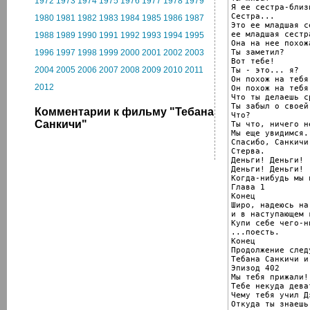
1972
1973
1974
1975
1976
1977
1978
1979
Я ее сестра-близн
Сестра...

1980
1981
1982
1983
1984
1985
1986
1987
Это ее младшая се
ее младшая сестра
1988
1989
1990
1991
1992
1993
1994
1995
Она на нее похожа
Ты заметил?

1996
1997
1998
1999
2000
2001
2002
2003
Вот тебе!

2004
2005
2006
2007
2008
2009
2010
2011
Ты - это... я?

Он похож на тебя!
2012
Он похож на тебя!
Что ты делаешь с
Ты забыл о своей
Комментарии к фильму "Тебана
Что?

Санкичи"
Ты что, ничего н
Мы еще увидимся.

Спасибо, Санкичи.
Стерва.

Деньги! Деньги!

Деньги! Деньги!

Когда-нибудь мы 
Глава 1

Конец

Широ, надеюсь на
и в наступающем г
Купи себе чего-н
...поесть.

Конец

Продолжение следу
Тебана Санкичи и
Эпизод 402

Мы тебя прижали!

Тебе некуда деват
Чему тебя учил Д
Откуда ты знаешь,