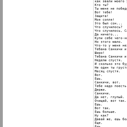
как звали моего 
Кто ты?

Ты меня не победи
Вот тебе!

Защита!

Моя сопля!

Это был сон...

Что случилось?

Что случилось, С
Да ничего...

Купи себе чего-н
Но этого мало.

Что-то у меня не
Тебана Санкичи и
Широ!

Тебана Санкичи и.
Неделю спустя.

И сколько это бу
Не один ты грусти
Месяц спустя.

Вот.

Ешь.

Санкичи, вот.

Тебе надо поесть.
Держи.

Санкичи.

Да нет, глупый.

Очищай, вот так..
Ешь.

Вот так.

Ешь больше.

Ну как?

Давай же, ешь бол
Еще.

Ешь.
