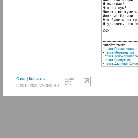
Я выиграл!

Что за шум?

Можешь не шуметь
Извини! Извини, 
Это билеты за гра
Я удивлен, что т
----------------------------
Читайте также:
-
текст Приключения 
-
текст Мертвец идет
-
текст Телохранитель
-
текст Распутник
-
текст Джиперс Крип
О нас
|
Контакты
© 2010-2026 VVORD.RU