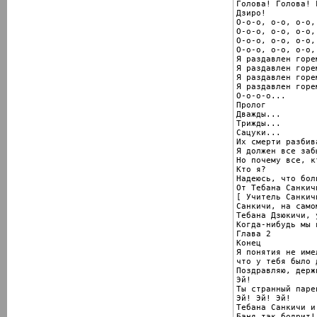
Голова! Голова! 
Дзиро!

О-о-о, о-о, о-о,
О-о-о, о-о, о-о,
О-о-о, о-о, о-о,
О-о-о, о-о, о-о,
Я раздавлен горем
Я раздавлен горем
Я раздавлен горем
Я раздавлен горем
О-о-о-о...

Пролог

Дважды...

Трижды...

Сацуки...

Их смерти разбив
Я должен все забы
Но почему все, к
Кто я?

Надеюсь, что бол
От Тебана Санкичи
[ Учитель Санкич
Санкичи, на само
Тебана Дзюкичи, 
Когда-нибудь мы 
Глава 2

Конец

Я понятия не имел
что у тебя было 
Поздравляю, держи
Эй!

Ты странный парен
Эй! Эй! Эй!

Тебана Санкичи и
Баня так бодрит!
