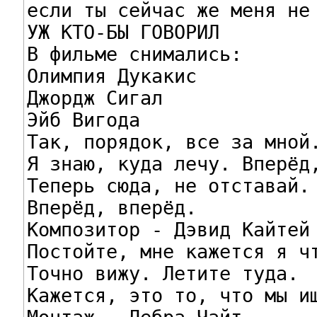
если ты сейчас же меня не 
УЖ КТО-БЫ ГОВОРИЛ

В фильме снимались:

Олимпия Дукакис

Джордж Сигал

Эйб Вигода

Tак, порядок, все за мной.
Я знаю, куда лечу. Вперёд,
Tеперь сюда, не отставай.

Вперёд, вперёд.

Композитор - Дэвид Кайтей

Постойте, мне кажется я чт
Tочно вижу. Летите туда.

Кажется, это то, что мы ищ