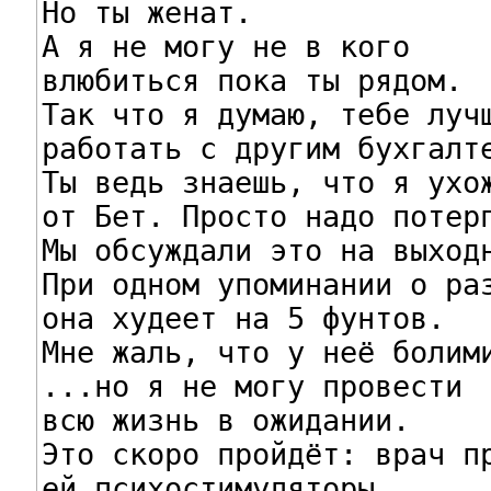
Но ты женат.

А я не могу не в кого

влюбиться пока ты рядом.

Tак что я думаю, тебе лучш
работать с другим бухгалте
Tы ведь знаешь, что я ухож
от Бет. Просто надо потерп
Мы обсуждали это на выходн
При одном упоминании о раз
она худеет на 5 фунтов.

Мне жаль, что у неё болими
...но я не могу провести

всю жизнь в ожидании.

Это скоро пройдёт: врач пр
ей психостимуляторы...
