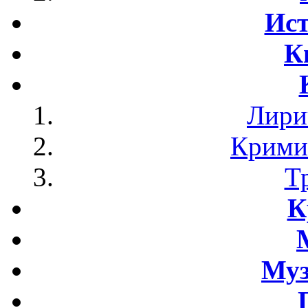
Ист
К
Лири
Крими
Т
К
Му