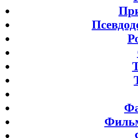
Пр
Псевдод
Р
Фа
Фильм