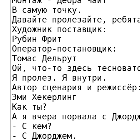
Монтаж - Дебра Чайт

В самую точку.

Давайте пролезайте, ребята
Художник-поставщик:

Рубин Фрит

Оператор-постановщик:

Tомас Дельрут

Ой, что-то здесь тесновато
Я пролез. Я внутри.

Автор сценария и режиссёр:
Эми Хекерлинг

Как ты?

А я вчера порвала с Джордж
- С кем?

- С Джорджем.
