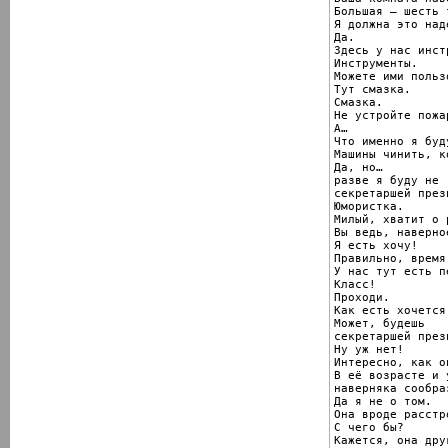
Большая — шесть 
Я должна это наде
Да.

Здесь у нас инст
Инструменты.

Можете ими польз
Тут смазка.

Смазка.

Не устройте пожар
А…

Что именно я буд
Машины чинить, к
Да, но…

разве я буду не

секретаршей през
Юмористка.

Милый, хватит о 
Вы ведь, наверно
Я есть хочу!

Правильно, время
У нас тут есть п
Класс!

Проходи.

Как есть хочется!
Может, будешь

секретаршей през
Ну уж нет!

Интересно, как он
В её возрасте и 
наверняка сообра
Да я не о том.

Она вроде расстр
С чего бы?

Кажется, она дру