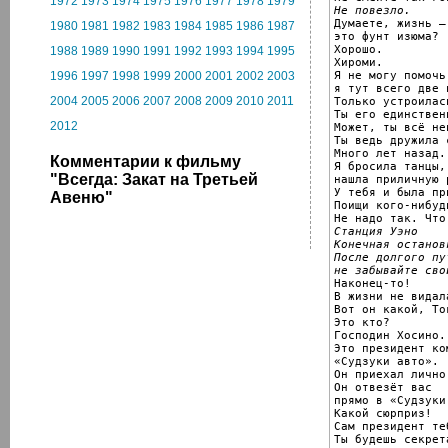
1972
1973
1974
1975
1976
1977
1978
1979
Не повезло.

Думаете, жизнь —

1980
1981
1982
1983
1984
1985
1986
1987
это фунт изюма?

Хорошо.

1988
1989
1990
1991
1992
1993
1994
1995
Хироми.

Я не могу помочь,
1996
1997
1998
1999
2000
2001
2002
2003
я тут всего две 
2004
2005
2006
2007
2008
2009
2010
2011
Только устроилась
Ты его единствен
2012
Может, ты всё не
Ты ведь дружила 
Много лет назад.

Комментарии к фильму
Я бросила танцы,

"Всегда: Закат на Третьей
нашла приличную 
У тебя и была пр
Авеню"
Поищи кого-нибуд
Станция Уэно
Конечная останов
После долгого пу
не забывайте сво

Наконец-то!

В жизни не видал
Вот он какой, Ток
Это кто?

Господин Хосино.

Это президент ком
«Судзуки авто».

Он приехал лично
Он отвезёт вас

прямо в «Судзуки
Какой сюрприз!

Сам президент те
Ты будешь секрета