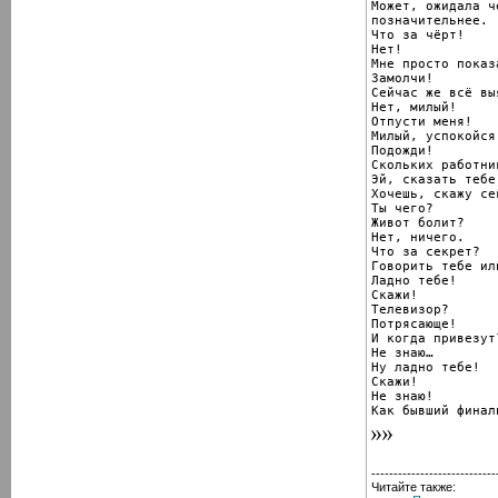
Может, ожидала че
позначительнее.

Что за чёрт!

Нет!

Мне просто показа
Замолчи!

Сейчас же всё выя
Нет, милый!

Отпусти меня!

Милый, успокойся!
Подожди!

Скольких работни
Эй, сказать тебе
Хочешь, скажу сек
Ты чего?

Живот болит?

Нет, ничего.

Что за секрет?

Говорить тебе или
Ладно тебе!

Скажи!

Телевизор?

Потрясающе!

И когда привезут?
Не знаю…

Ну ладно тебе!

Скажи!

Не знаю!

Как бывший финал
----------------------------
Читайте также: