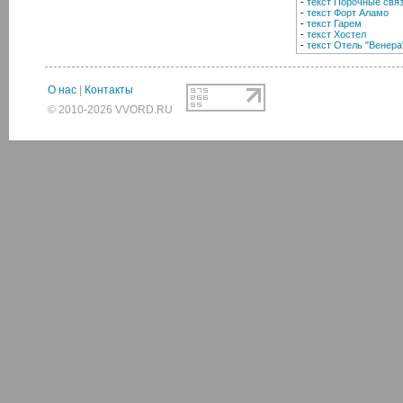
-
текст Порочные свя
-
текст Форт Аламо
-
текст Гарем
-
текст Хостел
-
текст Отель "Венера
О нас
|
Контакты
© 2010-2026 VVORD.RU