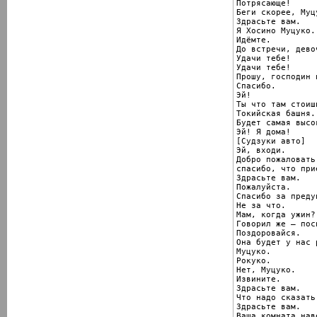
Потрясающе!

Беги скорее, Муцу
Здрасьте вам.

Я Хосино Муцуко.

Идёмте.

До встречи, девоч
Удачи тебе!

Удачи тебе!

Прошу, господин 
Спасибо.

Эй!

Ты что там стоишь
Токийская башня.

Будет самая высо
Эй! Я дома!

[Судзуки авто]

Эй, входи.

Добро пожаловать,
спасибо, что прие
Здрасьте вам.

Пожалуйста.

Спасибо за преду
Не за что.

Мам, когда ужин?

Говорил же — пос
Поздоровайся.

Она будет у нас 
Муцуко.

Рокуко.

Нет, Муцуко.

Извините.

Здрасьте вам.

Что надо сказать
Здрасьте вам.

Ваша комната наве