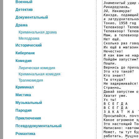
Военный
Знаменитый удар к
Рикидодзана…
Детектив
Эй, Накамура!
Канэда, подающий
Документальный
в затруднительно

Токио, 1958 год

Драма
Телевизор! Телеви
Телевизор! Телеви
Криминальная драма
Мам, а телевизор
Мелодрама
Нет ещё.

Сколько раз говор
Исторический
Их ещё в магазин
Нечестно!

Киберпанк
И как вам не над
Пойдём запустим?

Комедия
Пошли.

Вернись до прихо
Лирическая комедия
Это кто такой?

Криминальная комедия
Кто знает?

Ты откуда?

Трагикомедия
Не задерживайся!

Криминал
Странно…

Давай запустим от
Мистика
Хватит уже.

Ух ты!

Музыкальный
В С Е Г Д А

В С Е Г Д А

Пародия
З А К А Т  Н А  
Просыпайся, почт
Приключения
Какое огромное зд
Это настоящий Ток
Псевдодокументальный
Написано: «автом
Может, ты тут буд
Романтика
работать, Муцуко.