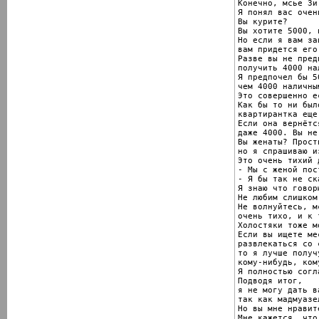
Конечно, мсье Зи.
Я понял вас очен
Вы курите?

Вы хотите 5000, 
Но если я вам за
вам придется его
Разве вы не пред
получить 4000 на
Я предпочел бы 5
чем 4000 наличным
Это совершенно е
Как бы то ни был
квартирантка еще
Если она вернётс
даже 4000. Вы не
Вы женаты? Прост
но я спрашиваю и
Это очень тихий д
- Мы с женой пос
- Я бы так не ск
Я знаю что говор
Не любим слишком
Не волнуйтесь, м
очень тихо, и к 
Холостяки тоже м
Если вы ищете ме
развлекаться со 
то я лучше получ
кому-нибудь, ком
Я полностью согл
Подводя итог,

я не могу дать в
так как мадмуазе
Но вы мне нравите
Мне кажется, что