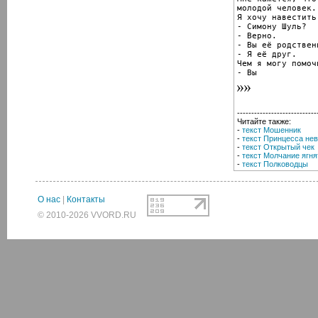
молодой человек.

Я хочу навестить
- Симону Шуль?

- Верно.

- Вы её родственн
- Я её друг.

Чем я могу помочь
- Вы
----------------------------
Читайте также:
-
текст Мошенник
-
текст Принцесса не
-
текст Открытый чек
-
текст Молчание ягня
-
текст Полководцы
О нас
|
Контакты
© 2010-2026 VVORD.RU