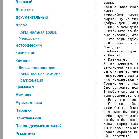
Военный
Фильм

Романа Поланского
Детектив
ЖИЛЕЦ

Успокойся, Мирза.
Документальный
Мирза, ну-ка тихо
Добрый день, мада
Драма
- Да, в чем дело?
- Извините за бе
Криминальная драма
Мне сказали, что
Мелодрама
- Это ведь здесь
- Кто вам про эт
Исторический
Мой друг.

Вообще-то, один 
Киберпанк
- Дверь!

- Извините.

Комедия
Я так понимаю, э
двухкомнатная кв
Лирическая комедия
Вы считаете, мне
Криминальная комедия
Некоторые люди ду
что консьержка -
Трагикомедия
Только не я, тол
Криминал
Вас устроит, есл
В любом случае в
Мистика
разговаривать с 
- Все, что я мог
Музыкальный
- Я не хотел бы 
если бы это было
Пародия
а я смог бы пред
небольшую компен
Приключения
то было бы прост
Какая хорошенька
Псевдодокументальный
Ты Мирза, верно?

Какое хорошее им
Романтика
Ой, простите...
