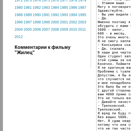
1972
1973
1974
1975
1976
1977
1978
1979
- Этажом выше.

Могу я поговорит
1980
1981
1982
1983
1984
1985
1986
1987
Здравствуйте.

- Вы уже видели 
1988
1989
1990
1991
1992
1993
1994
1995
- Да.

Именно поэтому я
1996
1997
1998
1999
2000
2001
2002
2003
обсудить с вами 
2004
2005
2006
2007
2008
2009
2010
2011
5000 - залог,

600 - в месяц.

2012
Это очень много.

Я не смогу запла
- Консьержка ска
Комментарии к фильму
- Да, сказала.

"Жилец"
В наши дни черто
Один студент зап
этой суммы за ко
Конечно. Поймите
Я не критикую ва
Проблема с туалет
Допустим, я бы з
что случается не
и мне понадобило
Это было бы не о
С другой стороны
вам 4000 прямо с
Это не только во
- Давайте начист
- Трелковский.

Трелковский.

Я вряд ли буду г
без ваших 5000.

Нет. Я сдаю кварт
потому что она с
что не так часто