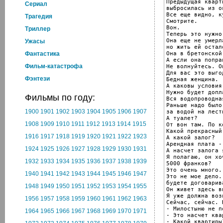
Предыдущая кварт
Cериал
выбросилась из ок
Все еще видно, к
Трагедия
Смотрите.

Вон.

Триллер
Теперь это нужно
Она еще не умерла
Ужасы
но жить ей остал
Она в бретонской
Фантастика
А если она поправ
Фильм-катастрофа
Не волнуйтесь. О
Для вас это выго
Фэнтези
Бедная женщина.

А каковы условия
Нужно будет допл
Фильмы по году:
Вся водопроводна
Раньше надо было
1900
1901
1902
1903
1904
1905
1906
1907
за водой на лест
А туалет?

1908
1909
1910
1911
1912
1913
1914
1915
От вон там. По к
Какой прекрасный
1916
1917
1918
1919
1920
1921
1922
1923
А какой залог?

Арендная плата -
1924
1925
1926
1927
1928
1929
1930
1931
А насчет залога 
Я полагаю, он хо
1932
1933
1934
1935
1936
1937
1938
1939
5000 франков?

Это очень много.

1940
1941
1942
1943
1944
1945
1946
1947
Это не мое дело.
будете договарив
1948
1949
1950
1951
1952
1953
1954
1955
Он живет здесь вн
Я уже должна воз
1956
1957
1958
1959
1960
1961
1962
1963
Сейчас, сейчас. 
- Милостыню не по
1964
1965
1966
1967
1968
1969
1970
1971
- Это насчет квар
- Какой квартиры?