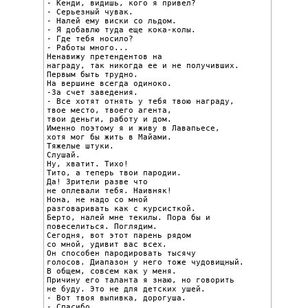
- Кенди, видишь, кого я привел?

- Серьезный чувак.

- Налей ему виски со льдом.

- Я добавлю туда еще кока-колы.

- Где тебя носило?

- Работы много...

Ненавижу претендентов на

награду, так никогда ее и не получивших.

Первым быть трудно.

На вершине всегда одиноко.

-За счет заведения.

- Все хотят отнять у тебя твою награду,

твое место, твоего агента,

твои деньги, работу и дом.

Именно поэтому я и живу в Лавапьесе,

хотя мог бы жить в Майами.

Тяжелые штуки.

Слушай.

Ну, хватит. Тихо!

Тито, а теперь твои пародии.

Да! Зрители разве что

не оплевали тебя. Наивняк!

Нона, не надо со мной

разговаривать как с курсисткой.

Берто, налей мне текилы. Пора бы и

повеселиться. Поглядим.

Сегодня, вот этот парень рядом

со мной, удивит вас всех.

Он способен пародировать тысячу

голосов. Диапазон у него тоже чудовищный.

В общем, совсем как у меня.

Причину его таланта я знаю, но говорить

не буду. Это не для детских ушей.

- Вот твоя выпивка, дорогуша.

- Спасибо.
