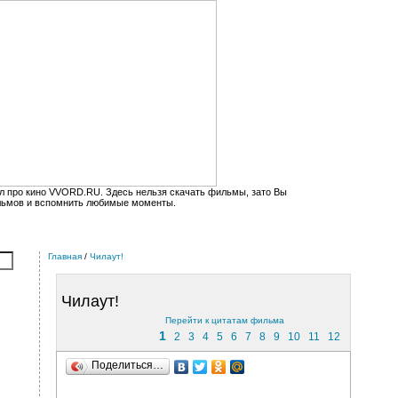
л про кино VVORD.RU. Здесь нельзя скачать фильмы, зато Вы
льмов и вспомнить любимые моменты.
Главная
/
Чилаут!
Чилаут!
Перейти к цитатам фильма
1
2
3
4
5
6
7
8
9
10
11
12
Поделиться…