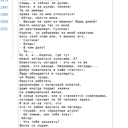
1979
Слышь, я сейчас за рулем.

Анита, я за рулем, поняла!

1987
Ты не имеешь

права так ко мне относиться!

1995
-Айтор, прости меня.

- Выходи на хрен из машины! Марш домой!

2003
Никто никогда так со мной

2011
не разговаривал. Сучонок!

Короче, ты забираешь из моей квартиры

весь свой хлам или, я выкину его.

- Скотина!

- Блядь!

- В чем дело?

- Ты...

Ну я, я...Короче, где тут

можно затариться колесами. А?

Известность сегодня - это не то же

самое, что раньше. Например, награды...

Добро пожаловать в кафе «Сантос».

Люди обращаются в соцзащиту,

на биржу труда,

берутся работать

дворниками с почасовой оплатой,

даже иногда подают заявки

на коммунальное жилье.

В конце концов, они и становятся снайперами,

которые грохают по 20 человек зараз.

И все из-за того, что

кто-то забыл вручить им награду.

- Слушай, это серьезные штуки!

- Не помню, как тебя зовут.

-Айтор.

- Что тебе заказать?

Виски со льдом.
