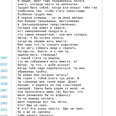
В общем, Ирис тоже понравилось писать

книгу, которую никто не напечатал.

Трудно быть собой, когда все вокруг тебя так

озабочены тем, чтобы стать известными.

Особенно трудно мне.

В первую очередь - из-за моей матери.

Она бывшая танцовщица, выступавшая

в третьеразрядных представлениях.

Сегодня она живет в нищете,

ест замороженные продукты и,

что самое неприятное - она моя соседка.

Айтор, я бы хотела понять,

когда мы сможем жить вместе.

Мне надо что-то сказать родителям.

Я не могу собрать вещи и свалить.

Погоди-ка. Анита, а о чем ты,

ядрена мать, говоришь?

1907
С какой стати ты решила,

что мы собираемся жить вместе, а?

1915
Айтор, ты что, с дуба рухнул?

Когда тебе надо перепихнуться, ты мне

1923
обрываешь трубку.

Ты решил мне нотации читать?

1931
Мы спали с тобой всего три раза. И

ты говоришь мне такие вещи. Дура!

1939
Похоже, я родился не под счастливой

звездой. Удача была рядом со мной, но

1947
она проносилась мимо так быстро, что

меня размазало бы по асфальту.

1955
Ты не можешь послать

меня подальше вот так легко.

1963
Что? Иди на хрен.

И что? Это очень просто. Иди на хрен.

1971
Но я же не сделала

тебе ничего плохого!
