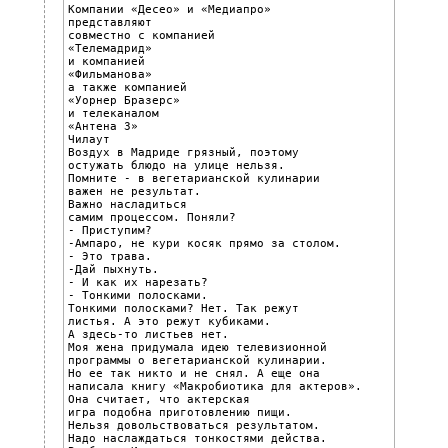
Компании «Десео» и «Медиапро»

представляют

совместно с компанией

«Телемадрид»

и компанией

«Фильманова»

а также компанией

«Уорнер Бразерс»

и телеканалом

«Антена 3»

Чилаут

Воздух в Мадриде грязный, поэтому

остужать блюдо на улице нельзя.

Помните - в вегетарианской кулинарии

важен не результат.

Важно насладиться

самим процессом. Поняли?

- Приступим?

-Ампаро, не кури косяк прямо за столом.

- Это трава.

-Дай пыхнуть.

- И как их нарезать?

- Тонкими полосками.

Тонкими полосками? Нет. Так режут

листья. А это режут кубиками.

А здесь-то листьев нет.

Моя жена придумала идею телевизионной

программы о вегетарианской кулинарии.

Но ее так никто и не снял. А еще она

написала книгу «Макробиотика для актеров».

Она считает, что актерская

игра подобна приготовлению пищи.

Нельзя довольствоваться результатом.

Надо наслаждаться тонкостями действа.
