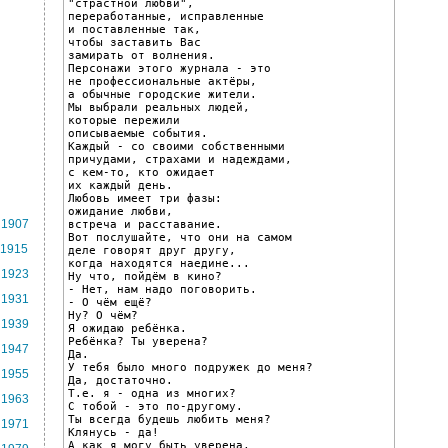
"страстной любви",

переработанные, исправленные

и поставленные так,

чтобы заставить Вас

замирать от волнения.

Персонажи этого журнала - это

не профессиональные актёры,

а обычные городские жители.

Мы выбрали реальных людей,

которые пережили

описываемые события.

Каждый - со своими собственными

причудами, страхами и надеждами,

с кем-то, кто ожидает

их каждый день.

Любовь имеет три фазы:

ожидание любви,

1907
встреча и расставание.

Вот послушайте, что они на самом

1915
деле говорят друг другу,

когда находятся наедине...

1923
Ну что, пойдём в кино?

- Нет, нам надо поговорить.

1931
- О чём ещё?

Ну? О чём?

1939
Я ожидаю ребёнка.

Ребёнка? Ты уверена?

1947
Да.

У тебя было много подружек до меня?

1955
Да, достаточно.

Т.е. я - одна из многих?

1963
С тобой - это по-другому.

Ты всегда будешь любить меня?

1971
Клянусь - да!

А как я могу быть уверена,
