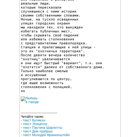
реальные люди,

которые пересказали

случившиеся с ними истории

своими собственными словами.

Ночью, на тускло освещенных

улицах городских окраин

мы находили тех, кто вынужден

избегать публичных мест,

чтобы скрывать своё падение

или избежать столкновения

с представителями правопорядка.

Станция и прилегающие к ней улицы -

это их "охотничья территория".

После девяти вечера количество

"охотниц" увеличивается

и они ищут быстрый "вариант", т.к. они

"охотятся" далеко от собственного дома.

Только наиболее смелые

и искушённые

прогуливаются по центру,

где выше возможность

столкновения с полицией,

но
------------------------------
Читайте также:
-
текст Бугимэн
-
текст Эпицентр
-
текст Паутина Шарлотты
-
текст Дом храбрых
-
текст Молодой Франкенштейн