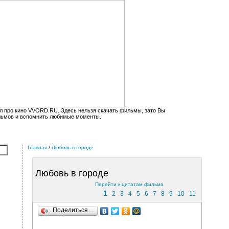
л про кино VVORD.RU. Здесь нельзя скачать фильмы, зато Вы
льмов и вспомнить любимые моменты.
Главная
/
Любовь в городе
Любовь в городе
Перейти к цитатам фильма
1
2
3
4
5
6
7
8
9
10
11
Поделиться…