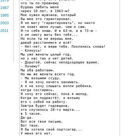
1979
что ты по-прежнему

будешь любить меня

1987
через 10 лет, в 1963-м?

Мне нужен мужчина, который

1995
бы мне это гарантировал.

Я не могу "гарантировать", но никто

2003
не знает меня лучше, чем я сам.

2011
Я-то себя знаю. И в 63-м, и в 73-м -

я не смогу жить без тебя...

Но если ты не веришь мне,

давай расстанемся и всё!

- Нет-нет, я верю тебе. Поклянись снова!

- Клянусь!

Мы уже женаты целый год,

но у нас так и нет детей.

- Дорогой, сейчас неподходящее время.

- Почему?

Мы оба работаем.

Но мы же женаты всего год.

- Мы возьмем ссуду.

- Я не хочу ничего занимать.

А я не хочу слышать вопли ребёнка,

когда состарюсь.

Я хочу его сейчас, пока я молод.

Когда он подрастёт, я возьму

его с собой на работу.

Завтра будет годовщина,

это случилось 28-го марта...

в 5 часов.

Да-да.

Вот все твои письма.

Вот твои.

Я бы хотела свой портсигар...

У меня его нет.
