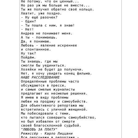
Не потому, что он ценный...

Но раз уж мы больше не вместе...

Ты же получил обратно своё кольцо.

Хватит, уже поздно.

- Ну ещё разочек?

- Один?

- Ты пошла с ним, я знаю!

- Нет!

Андреа не понимает меня.

А ты - понимаешь.

Да, я понимаю.

Любовь - явление искреннее

и спонтаннное.

Ну так?

Пойдём.

Ты знаешь, где мы

смогли бы уединиться.

Хозяйки не будет до полуночи.

НАШЕ РАССЛЕДОВАНИЕ

Определённые проблемы часто

обсуждаются в прессе,

и самые смелые журналисты

предлагают их несмелые решения.

Я имею в виду проблемы

любви на продажу и самоубийств.

Для объективного репортажа мы

встретились с уличной женщиной.

Мы побеседовали с теми,

кто пытался совершить самоубийство,

но был избавлен от смерти

"ЛЮБОВЬ ЗА ПЛАТУ"

Режиссёр - Карло Лиццани

Все персонажи в репортаже -
