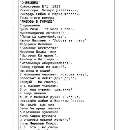
"ОЧЕВИДЕЦ"

Киножурнал N°1, 1953

Режиссеры: Чезаре Дзаваттини,

Рикардо Гийон и Марко Феррери.

Тема этого номера -

"ЛЮБОВЬ В ГОРОДЕ"

Содержание:

Дино Ризи - "3 часа в раю".

Микеланджело Антониони -

"Попытка самоубийства".

Карло Лиззани - "Любовь за плату"

Федерико Феллини -

"Брачное агентство"

Мозелли-Дзаваттини -

"История Катерины",

Альберто Латтуада -

"Итальянцы оборачиваются".

Город сделан из камней,

металла и людей.

2 миллиона человек, которые живут,

работают и любят друг друга,

каждый - по-своему,

и с разным успехом.

Этот наш журнал, сделанный

в виде фильма,

а не с помощью ручки и чернил,

посвящён любви в Великом Городе.

Не такой, как она

была бы представлена

энергичным мужчиной

типа Кирка Дугласа

и очаровательной женщиной

типа Мерилин Монро.

Т.е. это - не сцены
