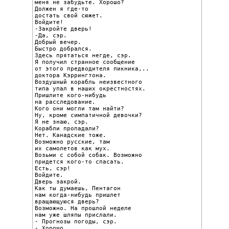
меня не забудьте. Хорошо?

Должен я где-то

достать свой сюжет.

Войдите!

-Закройте дверь!

-Да, сэр.

Добрый вечер.

Быстро добрался.

Здесь прятаться негде, сэр.

Я получил странное сообщение

от этого предводителя пикника,..

доктора Кэррингтона.

Воздушный корабль неизвестного

типа упал в наших окрестностях.

Пришлите кого-нибудь

на расследование.

Кого они могли там найти?

Ну, кроме симпатичной девочки?

Я не знаю, сэр.

Корабли пропадали?

Нет. Канадские тоже.

Возможно русские, там

их самолетов как мух.

Возьми с собой собак. Возможно

придется кого-то спасать.

Есть, сэр!

Войдите.

Дверь закрой.

Как ты думаешь, Пентагон

нам когда-нибудь пришлет

вращающуюся дверь?

Возможно. На прошлой неделе

нам уже шляпы прислали.

- Прогнозы погоды, сэр.

- Хорошо.
