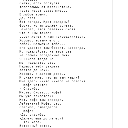
Скажи, если поступят

телеграммы от Кэррингтона,

пусть несут сразу мне...

В любое время.

Да, сэр!

Вот погода. Идет холодный

фронт, но ты должен успеть.

Генерал, этот газетчик Скотт...

Что с ним такое?

...он хочет к нам присоединиться.

Хорошо, возьми его с

собой. Возможно тебе...

его удастся там бросить навсегда.

И, пожалуйста, на этот раз

не сломай посадочные лыжи.

Я ничего тогда не

мог поделать, сэр.

Надеюсь тебя увидеть

завтра до ночи.

Хорошо, я закрою дверь.

И скажи мне, что вы там нашли?

Мне здесь никто ничего не говорит.

- Кофе хотите?

- Спасибо.

Мистер Скотт,.. кофе?

Мы уже прилетели?

Нет, кофе там впереди.

Лейтенант! Кофе, сэр.

Спасибо, стюардесса.

- Кофе?

-Да, спасибо.

-Далеко еще до лагеря?

- Три часа.

Встречный ветер,
