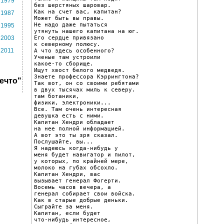
1979
без шерстяных шаровар.

Как на счет вас, капитан?

1987
Может быть вы правы.

Не надо даже пытаться

1995
утянуть нашего капитана на юг.

Его сердце привязано

2003
к северному полюсу.

2011
А что здесь особенного?

Ученые там устроили

какое-то сборище.

Ищут хвост белого медведя.

Знаете профессора Кэррингтона?

ечто"
Так вот, он со своими ребятами

в двух тысячах миль к северу.

там ботаники,

физики, электроники...

Все. Там очень интересная

девушка есть с ними.

Капитан Хендри обладает

на нее полной информацией.

А вот это ты зря сказал.

Послушайте, вы...

Я надеюсь когда-нибудь у

меня будет навигатор и пилот,

у которых, по крайней мере,

молоко на губах обсохло.

Капитан Хендри, вас

вызывает генерал Фогерти.

Восемь часов вечера, а

генерал собирает свои войска.

Как в старые добрые деньки.

Сыграйте за меня.

Капитан, если будет

что-нибудь интересное,
