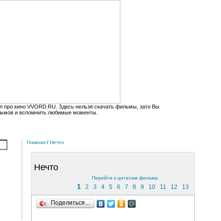
л про кино VVORD.RU. Здесь нельзя скачать фильмы, зато Вы
льмов и вспомнить любимые моменты.
Главная
/
Нечто
Нечто
Перейти к цитатам фильма
1
2
3
4
5
6
7
8
9
10
11
12
13
Поделиться…