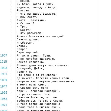
- Помню.

О, боже, когда я умру,

надеюсь, попаду в Акру.

Я играю.

- Что вы здесь делаете?

- Ищу сюжет.

Скотт - газетчик.

- Сколько?

- Три.

- Карту?

- Эти разыграю.

Хочешь броситься из засады?

Ставлю доллар.

Я сбросил.

Играю.

Запрос.

Пара королей.

1907
Я так и думал. Тузы.

И не пытайся одурачить

1915
нашего капитана.

Только дамы могут это сделать.

1923
Послушай, Дайкс,..

Извините.

1931
Что слышно от генерала?

Да ничего. Фогерти хранит свои

1939
секреты как девушка девственность.

У меня есть идея...

1947
В Сиэтле есть один

парень, генерал Макларен,

1955
он рассказывает все.

Скажите Фогерти, что вы

1963
собираетесь лететь в Сиэтл.

Я тоже встречал Макларена.

1971
Кроме того в Сиэтле очень

тепло и женщины там ходят
