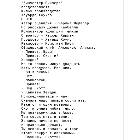
"Винчестер Пикчерс"

представляет:

Фильм производства

Хауарда Хоукса

НЕЧТО

Автор сценария - Чарльз Ледерер

По рассказу Джона Кембелла

Композитор -Дмитрий Темкин

Оператор - Рассел Харлан

Продюсер - Хауард Хоукс

Режиссер - Кристиан Ниби

Офицерский клуб. Анкоридж. Аляска.

- Привет, Эдди!

- Привет, Скотти!

Холодно?

Не то слово, минус двадцать

пять градусов. Еле жив.

- Вы знакомы?

- Нет.

- МакФерсон.

- Привет!

- Нед Скотт.

- Капитан Хендри.

Присоединяйтесь к нам.

Сначала надо пальцы сосчитать.

Кажется я один потерял.

Скотти очень любит тепло.

Мы познакомились в Акре.

Там сорок пять в тени.

Женщины ничего не носят

и правильно делают.

Ты лежишь в гамаке, а трое

стоят вокруг с опахалами.

- Помнишь, Скотти?
