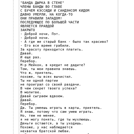
"БАНДА ДЫРКА В СТЕНЕ"

ЧЛЕНЫ БАНДЫ ВО ГЛАВЕ

С БУЧЕМ КЭССИДИ И САНДЭНСОМ КИДОМ

ДАВНО УМЕРЛИ, НА КОГДА-ТО

ОНИ ПРАВИЛИ ЗАПАДОМ!

ПОСЛЕДУЮЩЕЕ ПО БОЛЬШЕЙ ЧАСТИ

ЯВЛЯЕТСЯ ПРАВДОЙ

ЗАКРЫТО

- Доброй ночи, Пэт.

- Доброй ночи.

- А где же старый банк - было так красиво?

- Его все время грабили.

За красоту приходится платить.

Давай.

И еще раз.

Перебор.

М-р Мейкон, в кредит не дадите?

Том, ты мои правила знаешь.

Что ж, приятель,

похоже, ты всех вычистил.

Ты ни одной партии

не проиграл со своей раздачи.

В чем секрет твоего успеха?

В молитве.

Давай сыграем вдвоем.

Давай.

Перебор.

Да. Ты умеешь играть в карты, приятель.

Я знаю, потому что сам умею играть.

Но, тем не менее,

я не могу понять, где ты мухлюешь.

Деньги остаются, а ты уходишь.

Похоже, у нас наблюдается

нехватка братской любви.
