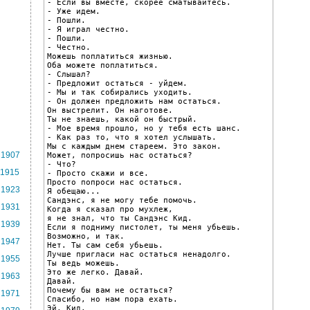
- Если вы вместе, скорее сматывайтесь.

- Уже идем.

- Пошли.

- Я играл честно.

- Пошли.

- Честно.

Можешь поплатиться жизнью.

Оба можете поплатиться.

- Слышал?

- Предложит остаться - уйдем.

- Мы и так собирались уходить.

- Он должен предложить нам остаться.

Он выстрелит. Он наготове.

Ты не знаешь, какой он быстрый.

- Мое время прошло, но у тебя есть шанс.

- Как раз то, что я хотел услышать.

Мы с каждым днем стареем. Это закон.

1907
Может, попросишь нас остаться?

- Что?

1915
- Просто скажи и все.

Просто попроси нас остаться.

1923
Я обещаю...

Сандэнс, я не могу тебе помочь.

1931
Когда я сказал про мухлеж,

я не знал, что ты Сандэнс Кид.

1939
Если я подниму пистолет, ты меня убьешь.

Возможно, и так.

1947
Нет. Ты сам себя убьешь.

Лучше пригласи нас остаться ненадолго.

1955
Ты ведь можешь.

Это же легко. Давай.

1963
Давай.

Почему бы вам не остаться?

1971
Спасибо, но нам пора ехать.

Эй, Кид.
