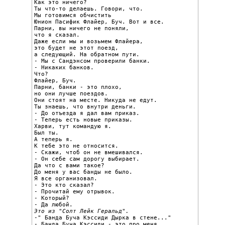
Как это ничего?

Ты что-то делаешь. Говори, что.

Мы готовимся обчистить

Юнион Пасифик Флайер, Буч. Вот и все.

Парни, вы ничего не поняли,

что я сказал.

Даже если мы и возьмем Флайера,

это будет не этот поезд,

а следующий. На обратном пути.

- Мы с Сандэнсом проверили банки.

- Никаких банков.

Что?

Флайер, Буч.

Парни, банки - это плохо,

но они лучше поездов.

Они стоят на месте. Никуда не едут.

Ты знаешь, что внутри деньги.

- До отъезда я дал вам приказ.

- Теперь есть новые приказы.

Харви, тут командую я.

Был ты.

А теперь я.

К тебе это не относится.

- Скажи, чтоб он не вмешивался.

- Он себе сам дорогу выбирает.

Да что с вами такое?

До меня у вас банды не было.

Я все организовал.

- Это кто сказал?

- Прочитай ему отрывок.

- Который?

Это из "Солт Лейк Геральд".

-" Банда Буча Кэссиди Дырка в стене..."

- Банда Буча Кэссиди - это про меня.
