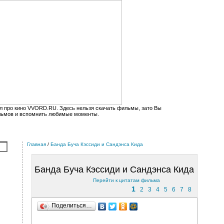
л про кино VVORD.RU. Здесь нельзя скачать фильмы, зато Вы
льмов и вспомнить любимые моменты.
Главная
/
Банда Буча Кэссиди и Сандэнса Кида
Банда Буча Кэссиди и Сандэнса Кида
Перейти к цитатам фильма
1
2
3
4
5
6
7
8
Поделиться…