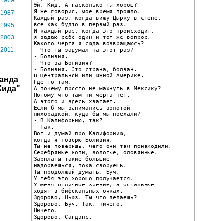
1979
Эй, Кид. А насколько ты хорош?

Я же говорил, мое время прошло.

1987
Каждый раз, когда вижу Дырку в стене,

все как будто в первый раз.

1995
И каждый раз, когда это происходит,

я задаю себе один и тот же вопрос.

2003
Какого черта я сюда возвращаюсь?

2011
- Что ты задумал на этот раз?

- Боливия.

- Что за Боливия?

- Боливия. Это страна, болван.

В Центральной или Южной Америке.

анда
Где-то там.

Кида"
А почему просто не махнуть в Мексику?

Потому что там ни черта нет.

А этого и здесь хватает.

Если б мы занимались золотой

лихорадкой, куда бы мы поехали?

- В Калифорнию, так?

- Так.

Вот и думай про Калифорнию,

когда я говорю Боливия.

Ты не поверишь, чего они там понаходили.

Серебряные копи, золотые, оловянные.

Зарплаты такие большие -

надорвешься, пока своруешь.

Ты продолжай думать, Буч.

У тебя это хорошо получается.

У меня отличное зрение, а остальные

ходят в бифокальных очках.

Здорово, Ньюз. Ты что делаешь?

Здорово, Буч. Так, ничего.

Ничего.

Здорово, Сандэнс.
