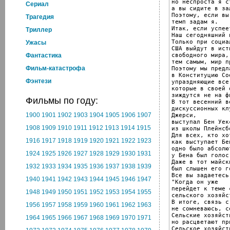
но неспроста я с
Cериал
а вы сидите в зал
Поэтому, если вы
Трагедия
темп задам я.

Итак, если успеет
Триллер
Наш сегодняшний 
Только при социа
Ужасы
США выйдут в ист
свободного мира,
Фантастика
тем самым, мир п
Фильм-катастрофа
Поэтому мы предл
в Конституцию Со
Фэнтези
упраздняющие все
которые в своей о
зиждутся не на ф
Фильмы по году:
В тот весенний в
дискуссионных кл
1900
1901
1902
1903
1904
1905
1906
1907
Джерси,

выступал Бен Уек
1908
1909
1910
1911
1912
1913
1914
1915
из школы Плейнсбо
Для всех, кто хо
1916
1917
1918
1919
1920
1921
1922
1923
как выступает Бен
одно было абсолю
1924
1925
1926
1927
1928
1929
1930
1931
у Бена был голос.
Даже в тот майск
1932
1933
1934
1935
1936
1937
1938
1939
был слышен его го
Все вы задаетесь
1940
1941
1942
1943
1944
1945
1946
1947
"Когда он уже

перейдет к теме 
1948
1949
1950
1951
1952
1953
1954
1955
сельского хозяйст
В итоге, связь с
1956
1957
1958
1959
1960
1961
1962
1963
не сомневаюсь, с
Сельские хозяйст
1964
1965
1966
1967
1968
1969
1970
1971
но расцветают пр
Сельское хозяйст