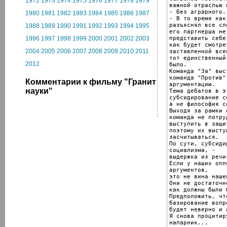
1972
1973
1974
1975
1976
1977
1978
1979
важной отраслью 
- Без аграрного..
1980
1981
1982
1983
1984
1985
1986
1987
- В то время как
разъяснял все сл
1988
1989
1990
1991
1992
1993
1994
1995
его партнерша не
представить себе,
1996
1997
1998
1999
2000
2001
2002
2003
как будет смотре
2004
2005
2006
2007
2008
2009
2010
2011
заставленной все
тот единственный
2012
было.

Команда "За" выс
команда "Против"
Комментарии к фильму "Гранит
аргументацию.

науки"
Тема дебатов в э
субсидирование с
а не философия с
Выходя за рамки 
команда не потруд
выступить в защи
поэтому их высту
засчитываться.

По сути, субсиди
социализма, -

выдержка из речи
Если у наших опп
аргументов,

это не вина наше
Они не достаточн
как должны были б
Предположить, чт
базирование вопр
будет неверно и л
Я снова процитир
напарник...
