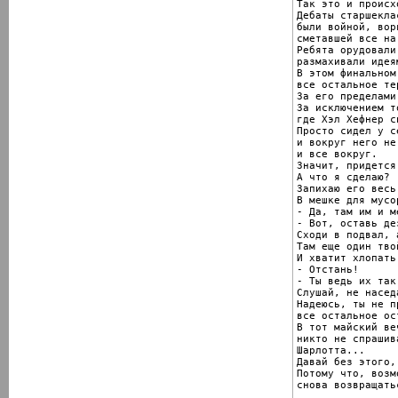
Так это и происхо
Дебаты старшекла
были войной, вор
сметавшей все на
Ребята орудовали
размахивали идея
В этом финальном
все остальное те
За его пределами
За исключением т
где Хэл Хефнер с
Просто сидел у с
и вокруг него не
и все вокруг.

Значит, придется
А что я сделаю?

Запихаю его весь
В мешке для мусо
- Да, там им и ме
- Вот, оставь де
Сходи в подвал, а
Там еще один тво
И хватит хлопать
- Отстань!

- Ты ведь их так
Слушай, не насед
Надеюсь, ты не п
все остальное ос
В тот майский ве
никто не спрашива
Шарлотта...

Давай без этого,
Потому что, возм
снова возвращать