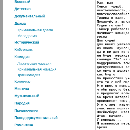
Военный
Раз, раз.

Смысл, ущерб,

Детектив
неотъемлемость, 
платежеспособност
Документальный
Тишина в зале.

Пожалуйста, выкл
Драма
Судьи готовы?

Таймер работает?

Криминальная драма
Мелодрама
весна

Для судей,

Исторический
для наших уважае
из школы Таунсенд
Киберпанк
да и ни для кого
не будет неожида
Комедия
команда "За" из 
поддерживаем тем
Лирическая комедия
дискуссионных кл
Криминальная комедия
которую я должен
как будто

Трагикомедия
по прошествии уч
Криминал
кто-то с ней еще
Это просто немыс
Мистика
чтобы просто без
я предлагаю всем
Музыкальный
во время которой
произнесет тему 
Пародия
Это станет нашим
участники полити
Приключения
Плейнсборо, штат
Итак, начали.

Псевдодокументальный
Утверждаю...

Я извиняюсь пере
Романтика
время,
