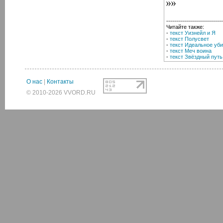
----------------------------
Читайте также:
-
текст Уизнейл и Я
-
текст Полусвет
-
текст Идеальное уб
-
текст Меч воина
-
текст Звёздный путь
О нас
|
Контакты
© 2010-2026 VVORD.RU