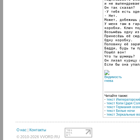
и не выпендривает
Он так сказал?

-У тебя есть зде
- Нет.

Может, добежишь 
У меня там в гар
коробки. Ключ по
Возьмёшь одну из
Принесёшь её сюда
Одну коробку.

Половину её зара
Бадди, будь ты п
Пошёл вон!

Что ты шумишь?

Он лизал курицу 
Если бы она упал
----------------------------
Читайте также:
-
текст Императорски
-
текст Копи Царя Со
-
текст Германия осе
-
текст Белые ночи
-
текст Зеркальные в
О нас
|
Контакты
© 2010-2026 VVORD.RU