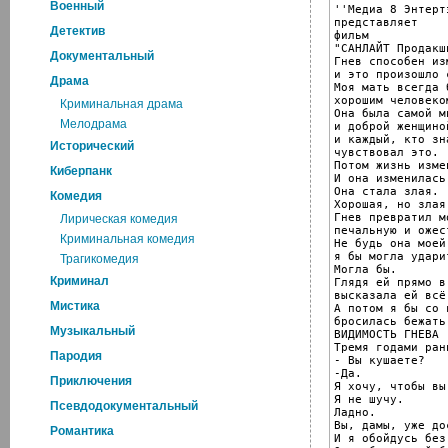
Военный
''Медиа 8 Энтерт
представляет

Детектив
фильм

"САНЛАЙТ Продакшн
Документальный
Гнев способен из
и это произошло 
Драма
Моя мать всегда 
хорошим человеко
Криминальная драма
Она была самой ми
Мелодрама
и доброй женщино
и каждый, кто зна
Исторический
чувствовал это.

Потом жизнь изме
Киберпанк
И она изменилась.
Она стала злая.

Комедия
Хорошая, но злая.
Гнев превратил м
Лирическая комедия
печальную и ожес
Криминальная комедия
Не будь она моей
я бы могла ударит
Трагикомедия
Могла бы.

Криминал
Глядя ей прямо в
высказала ей всё
Мистика
А потом я бы со 
бросилась бежать
Музыкальный
ВИДИМОСТЬ ГНЕВА

Тремя годами рань
Пародия
- Вы кушаете?

-Да.

Приключения
Я хочу, чтобы вы 
Я не шучу.

Псевдодокументальный
Ладно.

Вы, дамы, уже до
Романтика
И я обойдусь без