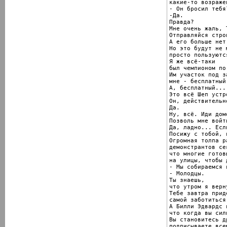
какие-то возраже
- Он бросил тебя?
-Да.

Правда?

Мне очень жаль, Т
Отправляйся стро
А его больше нет.
Но это будут не 
просто пользуютс
Я же всё-таки

был чемпионом по
Им участок под з
мне - бесплатный
А, бесплатный...

Это всё Шеп устро
Он, действительн
Да.

Ну, всё. Иди домо
Позволь мне войти
Да, ладно... Есл
Посижу с тобой, 
Огромная толпа р
демонстрантов се
что многие готов
на улицы, чтобы 
- Мы собираемся 
- Молодцы.

Ты знаешь,

что утром я верн
Тебе завтра придё
самой заботиться
А Билли Эдвардс 
что когда вы сил
Вы становитесь д
подписываете все