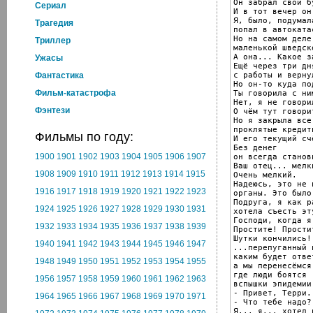
Он забрал свой б
Cериал
И в тот вечер он
Я, было, подумал
Трагедия
попал в автоката
Но на самом деле
Триллер
маленькой шведск
А она... Какое з
Ужасы
Ещё через три дн
с работы и верну
Фантастика
Но он-то куда по
Фильм-катастрофа
Ты говорила с ним
Нет, я не говори
Фэнтези
О чём тут говорит
Но я закрыла все 
проклятые кредит
Фильмы по году:
И его текущий счё
Без денег

1900
1901
1902
1903
1904
1905
1906
1907
он всегда станов
Ваш отец... мелк
1908
1909
1910
1911
1912
1913
1914
1915
Очень мелкий.

Надеюсь, это не 
1916
1917
1918
1919
1920
1921
1922
1923
органы. Это было
Подруга, я как ра
1924
1925
1926
1927
1928
1929
1930
1931
хотела съесть эт
Господи, когда я
1932
1933
1934
1935
1936
1937
1938
1939
Простите! Простит
Шутки кончились!

1940
1941
1942
1943
1944
1945
1946
1947
...перепуганный 
каким будет отве
1948
1949
1950
1951
1952
1953
1954
1955
а мы перенесёмся
где люди боятся

1956
1957
1958
1959
1960
1961
1962
1963
вспышки эпидемии
- Привет, Терри.

1964
1965
1966
1967
1968
1969
1970
1971
- Что тебе надо?

Я... я... хотел 