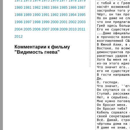
1972
1973
1974
1975
1976
1977
1978
1979
с тобой и с Греем
насчёт возможной

1980
1981
1982
1983
1984
1985
1986
1987
застройки того у
Чёрт, он так про
1988
1989
1990
1991
1992
1993
1994
1995
Но он даже не слы
что они предлагаю
1996
1997
1998
1999
2000
2001
2002
2003
Грей здесь больш
2004
2005
2006
2007
2008
2009
2010
2011
Его не существуе
...Даже официаль
2012
в прочности воен
возглавляемой США
В Южной Азии, в 
Комментарии к фильму
Востоке, по всем
"Видимость гнева"
демонстрантов пр
ракетных ударов 
Хотя бы меня не 
из-за этого идиот
Что значит его...
его не существует
В гости напрашив
Да.

О, господи.

Что значит, ''ег
Он спутался со с
Ступай, расскажи
Нет, я серьёзно.

Мне нужно погово
Он бросил меня.

Он бросил тебя?

Кобель сорвался 
своей секретарше
Всё. Давай, строй
чёртовы дома на 
Я даже не знаю, 