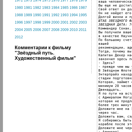
1972
1973
1974
1975
1976
1977
1978
1979
ваша человеческа
Вы еще не достиг
1980
1981
1982
1983
1984
1985
1986
1987
Свой ответ он до
Он не найдет его
1988
1989
1990
1991
1992
1993
1994
1995
ШТАБ ЗВЕЗДНОГО ФЛ
1996
1997
1998
1999
2000
2001
2002
2003
ЗВЕЗДНАЯ ДАТА: 7

Коммандер Сонак.

2004
2005
2006
2007
2008
2009
2010
2011
Вы получили ваше
в качестве Научн
2012
По большому счет
вашей

Комментарии к фильму
рекомендации, ад
Тогда, почему вы
"Звёздный путь.
Капитан Декер на
Художественный фильм"
закончил здесь п
- Здесь?

- прежде чем мы 
В Звёздном Флоте?
Энтерпрайз наход
стадии подготовк
Которая, займет 
минимум 20 часов

Двенадцать.

Я по пути на встр
с Адмиралом Ногур
которая не продли
более трех минут.
Доложите мне на 
через час.

Доложить вам, сэр
Я собираюсь быть 
корабле после эт
Доложите мне чер
- Адмирал!
