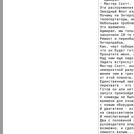
- Мистер Скотт.

Эти распоряжения
Звездный Флот из
Почему на Энтерп
телепортаторы, м
Небольшая пробле
Это временно.

Адмирал, мы тольк
закончили 18-ти 
Ремонт и переобо
Энтерпрайза.

Как, черт побери
что он будет гот
Прокатите меня, 
Над ним еще надо
Задать встряску!

Мистер Скотт, ин
невероятной разр
менее чем в трех
от этой планеты.

Единственный зве
перехвата - это 
Готов он или нет,
запуск произойде
У команды не был
времени для озна
с новым оборудова
И двигатели - их
на сверхсветовое
И неиспытанный к
Два с половиной 
руководителя опе
возможно, и сдел
немного вялым...
