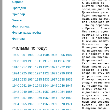
Cериал
К свиданию со

Скаутом Ревером,
Трагедия
звездная дата 741
Дальнейшие распо
Триллер
будут переданы в
Подписано комман
Ужасы
для Звёздного Фло
- Конец передачи.
Фантастика
- Принято. Спасиб
Наш сенсор шума

Фильм-катастрофа
перехватил этого
Это - в пределах
Фэнтези
С кем они воюют?

Неизвестно, сэр.

Фильмы по году:
Я получил изображ
Мы проложили кур
Оно пройдет в пр
1900
1901
1902
1903
1904
1905
1906
1907
довольно близко 
Направление?

1908
1909
1910
1911
1912
1913
1914
1915
Сэр, оно направл
Наши предки оста
1916
1917
1918
1919
1920
1921
1922
1923
страсти на этих 
Сохраняя этим на
1924
1925
1926
1927
1928
1929
1930
1931
посредством дост
Колинар: через к
1932
1933
1934
1935
1936
1937
1938
1939
эмоции отвергнут
1940
1941
1942
1943
1944
1945
1946
1947
Вы трудились на 
многих сезонов, 
1948
1949
1950
1951
1952
1953
1954
1955
и доказали, что 
получить от нас 
1956
1957
1958
1959
1960
1961
1962
1963
Ваши мысли... от
Наши умы соедине
1964
1965
1966
1967
1968
1969
1970
1971
вместе, и как оди
Я ощущаю разум, 