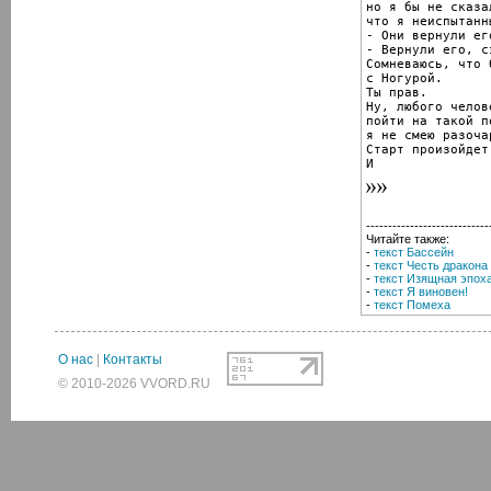
но я бы не сказал
что я неиспытанны
- Они вернули ег
- Вернули его, сэ
Сомневаюсь, что 
с Ногурой.

Ты прав.

Ну, любого челов
пойти на такой п
я не смею разоча
Старт произойдет
И
----------------------------
Читайте также:
-
текст Бассейн
-
текст Честь дракона
-
текст Изящная эпох
-
текст Я виновен!
-
текст Помеха
О нас
|
Контакты
© 2010-2026 VVORD.RU