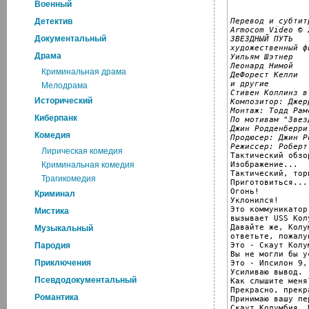
Военный
Перевод и субтитр
Детектив
Armocom Video © 
Документальный
ЗВЕЗДНЫЙ ПУТЬ

художественный ф
Драма
Уильям Шэтнер
Леонард Нимой
Криминальная драма
ДеФорест Келли
и другие
Мелодрама
Стивен Коллинз в
Исторический
Композитор: Джер
Монтаж: Тодд Рам
Киберпанк
По мотивам "Звез
Джин Родденберри
Комедия
Продюсер: Джин Р
Режиссер: Роберт
Лирическая комедия

Тактический обзо
Изображение...

Криминальная комедия
Тактический, тор
Трагикомедия
Приготовиться...

Огонь!

Криминал
Уклонился!

Это коммуникатор
Мистика
вызывает USS Колу
Давайте же, Колум
Музыкальный
ответьте, пожалуй
Это - Скаут Колу
Пародия
Вы не могли бы у
Приключения
Это - Ипсилон 9,
Усиливаю вывод.

Псевдодокументальный
Как слышите меня?
Прекрасно, прекр
Романтика
Принимаю вашу пе
Скаут Колумбия, 