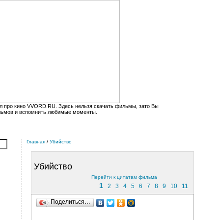
л про кино VVORD.RU. Здесь нельзя скачать фильмы, зато Вы
льмов и вспомнить любимые моменты.
Главная
/
Убийство
Убийство
Перейти к цитатам фильма
1
2
3
4
5
6
7
8
9
10
11
Поделиться…