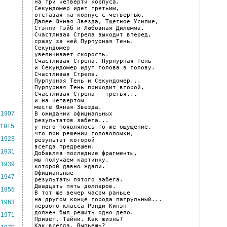
на три четверти корпуса.

Секундомер идет третьим,

отставая на корпус с четвертью.

Далее Южная Звезда, Тщетное Усилие,

Стэнли Гэйб и Любовная Дилемма.

Счастливая Стрела выходит вперед,

сразу за ней Пурпурная Тень.

Секундомер

увеличивает скорость.

Счастливая Стрела, Пурпурная Тень

и Секундомер идут голова в голову.

Счастливая Стрела,

Пурпурная Тень и Секундомер...

Пурпурная Тень приходит второй,

Счастливая Стрела - третья...

и на четвертом

месте Южная Звезда.

1907
В ожидании официальных

результатов забега...

1915
у него появлялось то же ощущение,

что при решении головоломки,

1923
результат которой

всегда предрешен.

1931
Добавляя последние фрагменты,

мы получаем картинку,

1939
которой давно ждали.

Официальные

1947
результаты пятого забега.

Двадцать пять долларов.

1955
В тот же вечер часом раньше

на другом конце города патрульный...

1963
первого класса Рэнди Кинэн

должен был решить одно дело.

1971
Привет, Тайни. Как жизнь?

Как всегда. Выпьешь?
