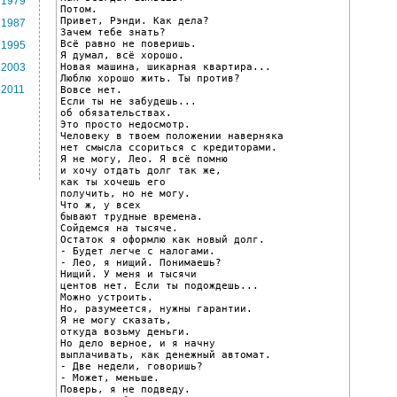
1979
Потом.

Привет, Рэнди. Как дела?

1987
Зачем тебе знать?

Всё равно не поверишь.

1995
Я думал, всё хорошо.

Новая машина, шикарная квартира...

2003
Люблю хорошо жить. Ты против?

2011
Вовсе нет.

Если ты не забудешь...

об обязательствах.

Это просто недосмотр.

Человеку в твоем положении наверняка

нет смысла ссориться с кредиторами.

Я не могу, Лео. Я всё помню

и хочу отдать долг так же,

как ты хочешь его

получить, но не могу.

Что ж, у всех

бывают трудные времена.

Сойдемся на тысяче.

Остаток я оформлю как новый долг.

- Будет легче с налогами.

- Лео, я нищий. Понимаешь?

Нищий. У меня и тысячи

центов нет. Если ты подождешь...

Можно устроить.

Но, разумеется, нужны гарантии.

Я не могу сказать,

откуда возьму деньги.

Но дело верное, и я начну

выплачивать, как денежный автомат.

- Две недели, говоришь?

- Может, меньше.

Поверь, я не подведу.
