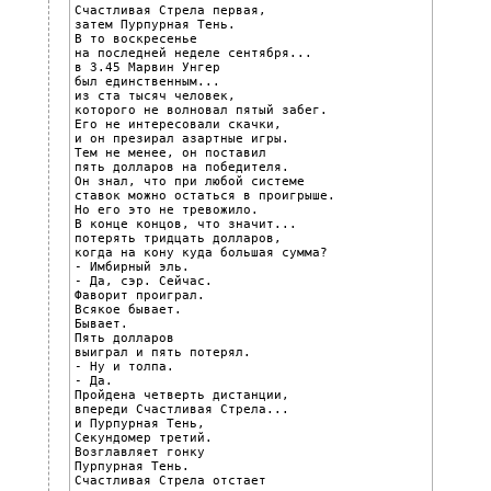
Счастливая Стрела первая,

затем Пурпурная Тень.

В то воскресенье

на последней неделе сентября...

в 3.45 Марвин Унгер

был единственным...

из ста тысяч человек,

которого не волновал пятый забег.

Его не интересовали скачки,

и он презирал азартные игры.

Тем не менее, он поставил

пять долларов на победителя.

Он знал, что при любой системе

ставок можно остаться в проигрыше.

Но его это не тревожило.

В конце концов, что значит...

потерять тридцать долларов,

когда на кону куда большая сумма?

- Имбирный эль.

- Да, сэр. Сейчас.

Фаворит проиграл.

Всякое бывает.

Бывает.

Пять долларов

выиграл и пять потерял.

- Ну и толпа.

- Да.

Пройдена четверть дистанции,

впереди Счастливая Стрела...

и Пурпурная Тень,

Секундомер третий.

Возглавляет гонку

Пурпурная Тень.

Счастливая Стрела отстает
