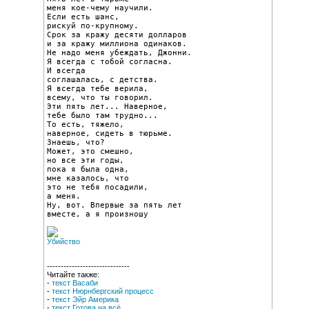
меня кое-чему научили.

Если есть шанс,

рискуй по-крупному.

Срок за кражу десяти долларов

и за кражу миллиона одинаков.

Не надо меня убеждать, Джонни.

Я всегда с тобой согласна.

И всегда

соглашалась, с детства.

Я всегда тебе верила,

всему, что ты говорил.

Эти пять лет... Наверное,

тебе было там трудно...

То есть, тяжело,

наверное, сидеть в тюрьме.

Знаешь, что?

Может, это смешно,

но все эти годы,

пока я была одна,

мне казалось, что

это не тебя посадили,

а меня.

Ну, вот. Впервые за пять лет

вместе, а я произношу
------------------------------
Читайте также:
-
текст Васаби
-
текст Нюрнбергский процесс
-
текст Эйр Америка
-
текст Готова на всё