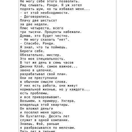
Не могу себе этого позволить.

Рад слышать, Рэнди. Я уж хотел

поднять шум, но ты избавил меня...

- от этой необходимости.

- Договорились.

Плачу две шестьсот

за две недели.

Плюс четыреста, всего

три тысячи. Проценты набежали.

Думаю, это будет честно.

- Не могу сказать "нет".

- Спасибо, Рэнди.

Я знал, что ты поймешь.

Береги себя.

Обязательно, мистер.

Это моя специальность.

В тот же день в семь часов

Джонни Клэй, самое важное...

звено в цепочке,

разрабатывал свой план.

Они не преступники

в обычном смысле слова.

У них есть работа, они живут

нормальной жизнью, но у каждого...

есть проблемы,

и все приворовывают.

Возьмем, к примеру, Унгера,

владельца этой квартиры.

Он вложил деньги

и поселил меня здесь.

Он бухгалтер. Десять лет

служит в одной компании.

Знаешь, Фэй, раньше

я разбрасывался по мелочам.

Пять лет в тюрьме
