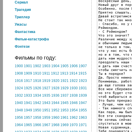
Воскресный день,
Cериал
Новый друг в пор
Особенно, после 
Трагедия
Приятно слышать.

Давай встретимся
Триллер
Не стоит так мно
- Спасибо, но у 
Ужасы
Рэймондом.

- С Рэймондом?

Фантастика
Что это значит?

Фильм-катастрофа
Различие между х
и обычными людьми
Фэнтези
не только в том,

что у нас есть б
но и в том, что 
Фильмы по году:
дать нам мудрость
преодолеть наши 
1900
1901
1902
1903
1904
1905
1906
1907
и дать нам счаст
чтобы смягчить н
1908
1909
1910
1911
1912
1913
1914
1915
Ты в порядке?

Да. Просто немно
1916
1917
1918
1919
1920
1921
1922
1923
Понимаешь, работа
да еще голова за
1924
1925
1926
1927
1928
1929
1930
1931
Все мои сбережени
но это будет сто
1932
1933
1934
1935
1936
1937
1938
1939
чтоб выбраться и
Это было прекрасн
1940
1941
1942
1943
1944
1945
1946
1947
- Лучше, чем ког
- Так намного сп
1948
1949
1950
1951
1952
1953
1954
1955
Как пара, мы был
Все эти скандалы
1956
1957
1958
1959
1960
1961
1962
1963
Не хочешь сейчас

спуститься в мою
1964
1965
1966
1967
1968
1969
1970
1971
Новая художница.

Тебе понравятся 