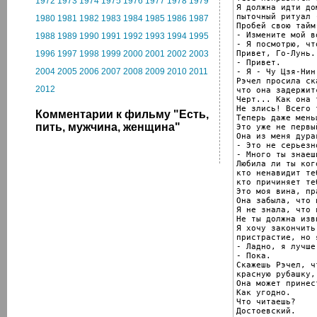
1972
1973
1974
1975
1976
1977
1978
1979
Я должна идти до
пыточный ритуал 
1980
1981
1982
1983
1984
1985
1986
1987
Пробей свою тайм
- Измените мой в
1988
1989
1990
1991
1992
1993
1994
1995
- Я посмотрю, чт
Привет, Го-Лунь.

1996
1997
1998
1999
2000
2001
2002
2003
- Привет.

2004
2005
2006
2007
2008
2009
2010
2011
- Я - Чу Цзя-Нин.
Рэчел просила ск
2012
что она задержит
Черт... Как она 
Не злись! Всего 
Комментарии к фильму "Есть,
Теперь даже меньш
пить, мужчина, женщина"
Это уже не первый
Она из меня дура
- Это не серьезно
- Много ты знаешь
Любила ли ты кого
кто ненавидит теб
кто причиняет те
Это моя вина, пра
Она забыла, что 
Я не знала, что 
Не ты должна изв
Я хочу закончить
пристрастие, но 
- Ладно, я лучше
- Пока.

Скажешь Рэчел, ч
красную рубашку,
Она может принес
Как угодно.

Что читаешь?

Достоевский.
