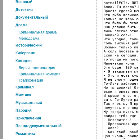
Военный
hotmailЕСТЬ, ПИТ
Алло. Ты поела? 
Детектив
Просто сделай не
Эта рыба великоле
Документальный
Только не жарь ее
Это было бы печал
Драма
Она должна быть

лишь слегка отва
Криминальная драма
Никакой соли!

Мелодрама
Что угодно, толь
Соль высушит рыб
Исторический
Возьми только ка
А соль поставь в
Киберпанк
Если не сегодня,

то когда мы пого
Комедия
Маленькая кола, 
Это будет 100 юан
Лирическая комедия
- Я заказывал кур
Криминальная комедия
- Это и есть кури
Я не смогу подме
Трагикомедия
Го-Лунь забирает
Криминал
Но ты должна! От
если я опять опо
Мистика
И кроме того, я 
вы с Го-Лунем ра
Музыкальный
Так и есть. Я пр
помучить его подо
Пародия
Ну тогда пусть м
ожидая тебя еще ч
Приключения
- Шевелитесь!

- Прекрасная идея
Псевдодокументальный
- Алло?

- Как твой новый
Романтика
Цзя-Чиэнь, привет