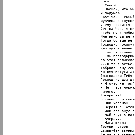
Пока.

- Спасибо.

- Обещай, что мы
Я подумаю.

Брат Чаи - самый
мужчина в группе,
и ему нравится т
Сестра Чан, я не 
чтобы меня любил
Мне никогда не н
Тогда больше не 
Господи, пожалуйс
дай удачи нашей 
...мы счастливы 
...мы благодарим 
за этот великоле
...и то счастье,
собрало нашу сем
Во имя Иисуса Хри
благодарим Тебя.
Последние два дн
- Что-то не так?

- Нет, все нормал
Ничего.

Говори же!

Ветчина перекопче
- Она хорошая.

- Вероятно, отец
- Или его вкус с
- Мой вкус в поря
- Вчера...

- Наша школа...

Говори первой.

Цзинь-Фэн звонил
Ее мать возвращае