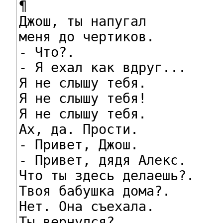
¶

Джош, ты напугал

меня до чертиков.

- Что?.

- Я ехал как вдруг...

Я не слышу тебя.

Я не слышу тебя!

Я не слышу тебя.

Ах, да. Прости.

- Привет, Джош.

- Привет, дядя Алекс.

Что ты здесь делаешь?.

Твоя бабушка дома?.

Нет. Она съехала.

Ты вернулся?.
