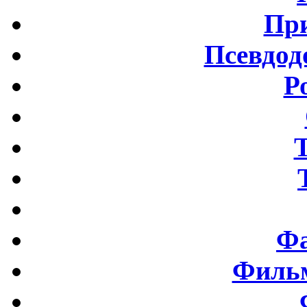
Пр
Псевдод
Р
Фа
Фильм