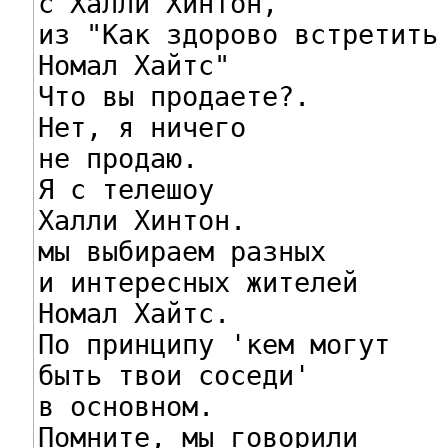
с Халли Хинтон,

из "Как здорово встретить 
Номал Хайтс"

Что вы продаете?.

Нет, я ничего

не продаю.

Я с телешоу

Халли Хинтон.

мы выбираем разных

и интересных жителей

Номал Хайтс.

По принципу 'кем могут

быть твои соседи'

в основном.

Помните, мы говорили
