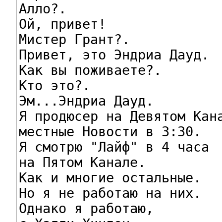
Алло?.

Ой, привет!

Мистер Грант?.

Привет, это Эндриа Дауд.

Как вы поживаете?.

Кто это?.

Эм...Эндриа Дауд.

Я продюсер на Девятом Кана
местные Новости в 3:30.

Я смотрю "Лайф" в 4 часа

на Пятом Канале.

Как и многие остальные.

Но я не работаю на них.

Однако я работаю,
