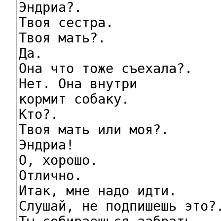
Эндриа?.

Твоя сестра.

Твоя мать?.

Да.

Она что тоже съехала?.

Нет. Она внутри

кормит собаку.

Кто?.

Твоя мать или моя?.

Эндриа!

О, хорошо.

Отлично.

Итак, мне надо идти.

Слушай, не подпишешь это?.