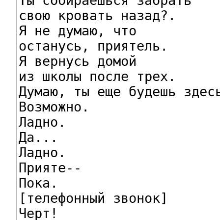
Ты собираешься забрать

свою кровать назад?.

Я не думаю, что

останусь, приятель.

Я вернусь домой

из школы после трех.

Думаю, ты еще будешь здесь
Возможно.

Ладно.

Да...

Ладно.

Прияте--

Пока.

[телефонный звонок]

Черт!
