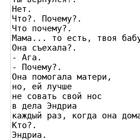
Нет.

Что?. Почему?.

Что почему?.

Мама... то есть, твоя бабу
Она съехала?.

- Ага.

- Почему?.

Она помогала матери,

но, ей лучше

не совать свой нос

в дела Эндриа

каждый раз, когда она дома
Кто?.

Эндриа.
