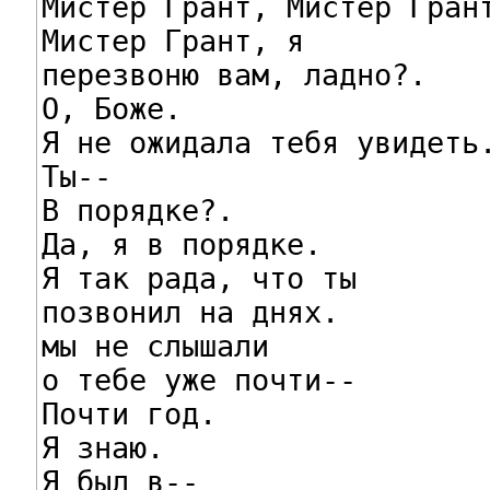
Мистер Грант, Мистер Грант
Мистер Грант, я

перезвоню вам, ладно?.

О, Боже.

Я не ожидала тебя увидеть.
Ты--

В порядке?.

Да, я в порядке.

Я так рада, что ты

позвонил на днях.

мы не слышали

о тебе уже почти--

Почти год.

Я знаю.

Я был в--
