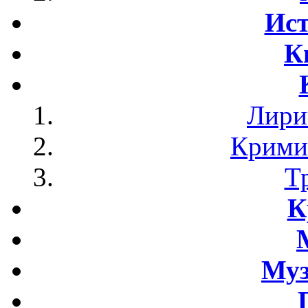
Ист
К
Лири
Крими
Т
К
Му