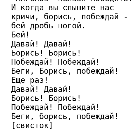
И когда вы слышите нас

кричи, борись, побеждай -

бей дробь ногой.

Бей!

Давай! Давай!

Борись! Борись!

Побеждай! Побеждай!

Беги, Борись, побеждай!

Еще раз!

Давай! Давай!

Борись! Борись!

Побеждай! Побеждай!

Беги, борись, побеждай!

[свисток]
