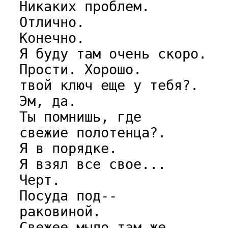
Никаких проблем.

Отлично.

Конечно.

Я буду там очень скоро.

Прости. Хорошо.

твой ключ еще у тебя?.

Эм, да.

Ты помнишь, где

свежие полотенца?.

Я в порядке.

Я взял все свое...

Черт.

Посуда под--

раковиной.

Свежее мыло там же.
