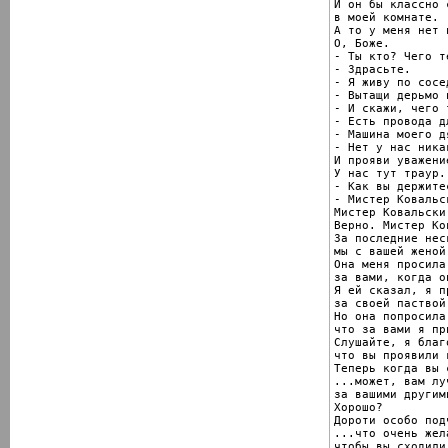
И он бы классно 
в моей комнате.

А то у меня нет 
О, Боже.

- Ты кто? Чего т
- Здрасьте.

- Я живу по сосед
- Вытащи дерьмо 
- И скажи, чего 
- Есть провода д
- Машина моего д
- Нет у нас ника
И прояви уважени
У нас тут траур.

- Как вы держите
- Мистер Ковальск
Мистер Ковальски
Верно. Мистер Ко
За последние нес
мы с вашей женой
Она меня просила
за вами, когда о
Я ей сказал, я п
за своей паствой.
Но она попросила
что за вами я пр
Слушайте, я благ
что вы проявили 
Теперь когда вы 
...может, вам лу
за вашими другим
Хорошо?

Дороти особо под
...что очень жел
чтобы вы сходили