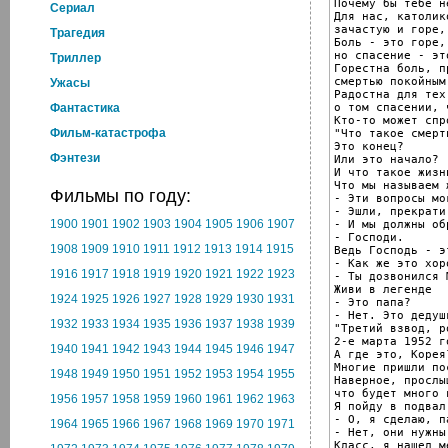
Почему бы тебе н
Cериал
Для нас, католик
зачастую и горе,
Трагедия
Боль - это горе,

но спасение - эт
Триллер
Горестна боль, п
смертью покойным
Ужасы
Радостна для тех
о том спасении, 
Фантастика
Кто-то может спро
Фильм-катастрофа
"Что такое смерть
Это конец?

Фэнтези
Или это начало?

И что такое жизнь
Что мы называем 
Фильмы по году:
- Эти вопросы мо
- Эшли, прекрати.
1900
1901
1902
1903
1904
1905
1906
1907
- И мы должны об
- Господи.

1908
1909
1910
1911
1912
1913
1914
1915
Ведь Господь - э
- Как же это хоро
1916
1917
1918
1919
1920
1921
1922
1923
- Ты дозвонился М
Живи в легенде

1924
1925
1926
1927
1928
1929
1930
1931
- Это папа?

- Нет. Это дедуш
1932
1933
1934
1935
1936
1937
1938
1939
"Третий взвод, р
2-е марта 1952 г
1940
1941
1942
1943
1944
1945
1946
1947
А где это, Корея?
Многие пришли по
1948
1949
1950
1951
1952
1953
1954
1955
Наверное, прослыш
что будет много 
1956
1957
1958
1959
1960
1961
1962
1963
Я пойду в подвал
- О, я сделаю, па
1964
1965
1966
1967
1968
1969
1970
1971
- Нет, они нужны
Класс, я нашел м