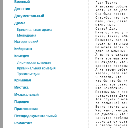
Военный
Гран Торино

Я выражаю соболе
Детектив
Уолт, из-за Дорот
Она была просто 
Документальный
Спасибо, что при
Отец, Сын, Святой
Драма
Отец. Сын.

Святой Дух.

Криминальная драма
Ничего, я могу п
Мелодрама
Очки, яички, кош
Посмотри, как ста
Исторический
прожигал взглядо
Не может вести с
Киберпанк
даже на маминых 
А ты чего ожидаеш
Комедия
Папа все еще жив
Он ожидает, что 
Лирическая комедия
оденется поскромн
Криминальная комедия
А на твоем ребен
Уверен, папа это
Трагикомедия
Я говорю, что

Криминал
кто бы что бы ни
...это все равно
Мистика
Это неизбежно.

Поэтому мы и пере
Музыкальный
праздновать День
Тот случай с мот
Пародия
со сломанной ван
Вечно что-то слу
Приключения
Что нам с ним дел
Не думаешь, что у
Псевдодокументальный
начнутся проблемы
...когда он оста
Романтика
в старом районе?
