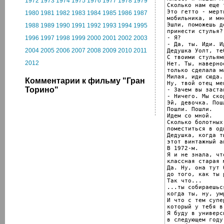
1972
1973
1974
1975
1976
1977
1978
1979
Сколько нам еще 
Это гетто - мерт
1980
1981
1982
1983
1984
1985
1986
1987
мобильника, и мн
Эшли, поможешь д
1988
1989
1990
1991
1992
1993
1994
1995
принести стулья?

- Я?

1996
1997
1998
1999
2000
2001
2002
2003
- Да, ты. Иди. И
2004
2005
2006
2007
2008
2009
2010
2011
Дедушка Уолт, те
С твоими стульями
2012
Нет. Ты, наверное
только сделала м
Милая, иди сюда.

Комментарии к фильму "Гран
Ну, твой отец ме
Торино"
- Зачем вы заста
- Ничего. Мы ско
Эй, девочка. Пошл
Пошли. Пошли.

Идем со мной.

Сколько болотных
поместиться в од
Дедушка, когда т
этот винтажный а
В 1972-м.

Я и не знала, чт
классная старая 
Да. Ну, она тут 
до того, как ты 
Так что...

...ты собираешьс
когда ты, ну, умр
И что с тем супе
который у тебя в
Я буду в универси
в следующем году.