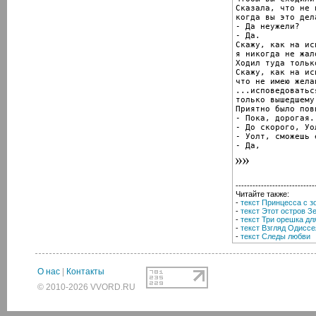
Сказала, что не 
когда вы это дел
- Да неужели?

- Да.

Скажу, как на ис
я никогда не жал
Ходил туда тольк
Скажу, как на ис
что не имею желан
...исповедоватьс
только вышедшему
Приятно было пов
- Пока, дорогая.

- До скорого, Уол
- Уолт, сможешь 
- Да,
----------------------------
Читайте также:
-
текст Принцесса с з
-
текст Этот остров З
-
текст Три орешка д
-
текст Взгляд Одиссе
-
текст Следы любви
О нас
|
Контакты
© 2010-2026 VVORD.RU