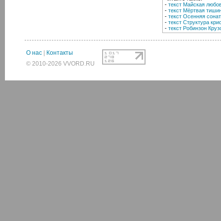
-
текст Майская любо
-
текст Мёртвая тиши
-
текст Осенняя сона
-
текст Структура кри
-
текст Робинзон Круз
О нас
|
Контакты
© 2010-2026 VVORD.RU