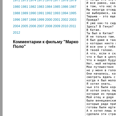
1972
1973
1974
1975
1976
1977
1978
1979
И все равно, как
в том, что нас п
1980
1981
1982
1983
1984
1985
1986
1987
Мы никогда отсюда
не выберемся, ка
1988
1989
1990
1991
1992
1993
1994
1995
Тюрьма - это еще
1996
1997
1998
1999
2000
2001
2002
2003
Правда?

Я уже как-то сид
2004
2005
2006
2007
2008
2009
2010
2011
Здесь? В Генуе?

В Китае.

2012
Ты был в Китае?

И не только там.

Я был даже в так
Комментарии к фильму "Марко
о которых никто 
Поло"
И все они у тебя
В твоей голове.

А что, если я ск
что я был в цент
Что я видел будущ
Нет, мой нетерпе
Мои путешествия

не у меня в голов
Они начались, ко
смотреть вдаль с
когда я был молож
Я хотел знать,

чьи это были кора
И хотел знать люд
которые их продав
Мой отец и дядя

были венециански
которые ради приб
готовы были идти
А я хотел лишь з
сделали эти стра