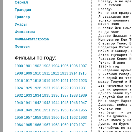
Правду, а не вран
Cериал
И не сказки.

Правду.

Трагедия
Но не всю правду,
Я рассказал вам

Триллер
только половину 
МАРКО ПОЛО

Ужасы
В ролях Йен Соме
Фантастика
Би Ди Вонг

Дезире Шиахаан и
Фильм-катастрофа
Композитор Кен То
Оператор Томас Ба
Фэнтези
Продюсеры Мэтью 
Майкл О'Коннор, 
Автор сценария Р
Фильмы по году:
Режиссер Кевин Ко
Генуя, Италия

1900
1901
1902
1903
1904
1905
1906
1907
1298-й год

В недавние време
1908
1909
1910
1911
1912
1913
1914
1915
уничтожил голод,
И в одной из эти
1916
1917
1918
1919
1920
1921
1922
1923
между Генуей и В
два человека ока
1924
1925
1926
1927
1928
1929
1930
1931
где их держали в
Одного звали Рус
1932
1933
1934
1935
1936
1937
1938
1939
А другой был из 
Меня зовут Марко 
1940
1941
1942
1943
1944
1945
1946
1947
Думаешь, война с
Сколько они

1948
1949
1950
1951
1952
1953
1954
1955
нас будут тут дер
Как ты думаешь,

1956
1957
1958
1959
1960
1961
1962
1963
какие шансы у на
Думаю, мы будем 
1964
1965
1966
1967
1968
1969
1970
1971
кто-нибудь не за
И когда это случи