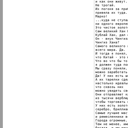
и как они живут.

Не трогай.

Их погоня за приб
привела их туда..
Марко!

...куда не ступа
ни одного европей
Это чистое золото
Сам великий Хан К
Кублай Хан, дал 
Он - внук Чингиза
Чингиз Хана?

Самого великого в
всего мира. Да.

И тогда я понял,

что Китай - это 
Что во что бы то
я должен туда поп
Мы сразу поняли,
можно заработать
Да! У них есть ш
А их тарелки сдел
настолько идеальн
что сквозь них

можно увидеть св
Они отправляют к
из тысячи верблюд
чтобы торговать 
У них есть золото
серебро, бриллиан
Самые лучшие маст
и ремесленники в
Города огромные,
Тем не менее, им
богата, и им нич