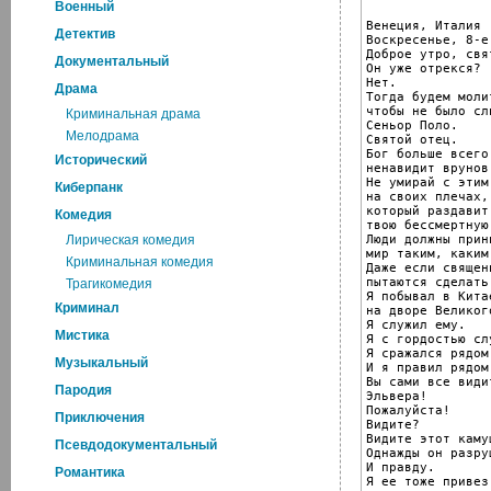
Военный
Венеция, Италия

Детектив
Воскресенье, 8-е
Доброе утро, свя
Документальный
Он уже отрекся?

Нет.

Драма
Тогда будем молит
чтобы не было сл
Криминальная драма
Сеньор Поло.

Мелодрама
Святой отец.

Бог больше всего

Исторический
ненавидит врунов.
Не умирай с этим
Киберпанк
на своих плечах,

который раздавит

Комедия
твою бессмертную 
Люди должны прини
Лирическая комедия
мир таким, каким
Криминальная комедия
Даже если священн
пытаются сделать
Трагикомедия
Я побывал в Китае
Криминал
на дворе Великог
Я служил ему.

Мистика
Я с гордостью сл
Я сражался рядом
Музыкальный
И я правил рядом
Вы сами все видит
Пародия
Эльвера!

Пожалуйста!

Приключения
Видите?

Видите этот камуш
Псевдодокументальный
Однажды он разру
И правду.

Романтика
Я ее тоже привез.