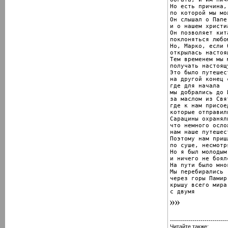
Но есть причина,

по которой мы мо
Он слышал о Папе
и о нашем христи
Он позволяет кита
поклоняться любо
Но, Марко, если 
открылась настоя
Тем временем мы 
получать настоящ
Это было путешест
на другой конец с
где для начала

мы добрались до 
за маслом из Свя
где к нам присое
которые отправил
Сарацины охранял
что немного ослож
нам наше путешест
Поэтому нам приш
по суше, несмотр
Но я был молодым

и ничего не боялс
На пути было мно
Мы перебирались

через горы Памир,
крышу всего мира,
с двумя
----------------------------
Читайте также: