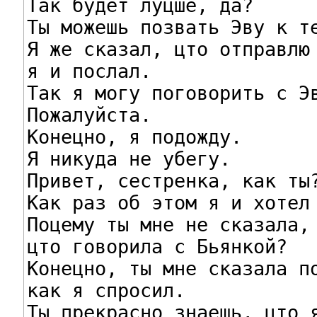
Так будет луцше, да?

Ты можешь позвать Эву к те
Я же сказал, цто отправлю 
я и послал.

Так я могу поговорить с Эв
Пожалуйста.

Конецно, я подожду.

Я никуда не убегу.

Привет, сестренка, как ты?
Как раз об этом я и хотел 
Поцему ты мне не сказала,

цто говорила с Бьянкой?

Конецно, ты мне сказала по
как я спросил.

Ты прекрасно знаешь, цто я