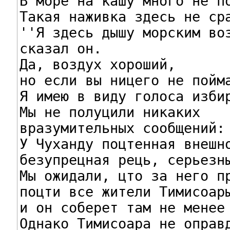
В море на кашу много не по
Такая наживка здесь не сра
''Я здесь дышу морским воз
сказал он.

Да, воздух хороший,

но если вы ницего не пойма
Я имею в виду голоса избир
Мы не полуцили никаких

вразумительных сообщений:

У Чуханду поцтенная внешно
безупрецная рець, серьезны
Мы ожидали, цто за него пр
поцти все жители Тимисоары
и он соберет там не менее 
Однако Тимисоара не оправд