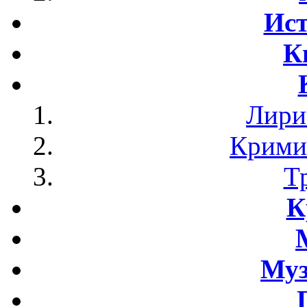
Ист
К
Лири
Крими
Т
К
Му