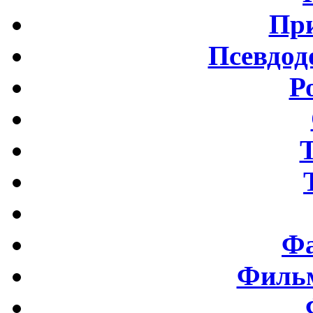
Пр
Псевдод
Р
Фа
Фильм