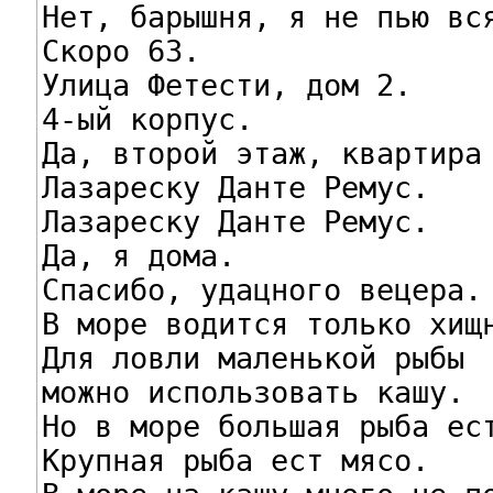
Нет, барышня, я не пью вся
Скоро 63.

Улица Фетести, дом 2.

4-ый корпус.

Да, второй этаж, квартира 
Лазареску Данте Ремус.

Лазареску Данте Ремус.

Да, я дома.

Спасибо, удацного вецера.

В море водится только хищн
Для ловли маленькой рыбы

можно использовать кашу.

Но в море большая рыба ест
Крупная рыба ест мясо.
